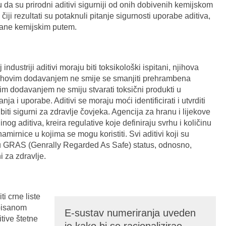
u da su prirodni aditivi sigurniji od onih dobivenih kemijskom
iji rezultati su potaknuli pitanje sigurnosti uporabe aditiva,
irane kemijskim putem.
industriji aditivi moraju biti toksikološki ispitani, njihova
jihovim dodavanjem ne smije se smanjiti prehrambena
ovim dodavanjem ne smiju stvarati toksični produkti u
a i uporabe. Aditivi se moraju moći identificirati i utvrditi
iti sigurni za zdravlje čovjeka. Agencija za hranu i lijekove
g aditiva, kreira regulative koje definiraju svrhu i količinu
namirnice u kojima se mogu koristiti. Svi aditivi koji su
u GRAS (Genrally Regarded As Safe) status, odnosno,
i za zdravlje.
i crne liste
tpisanom
E-sustav numeriranja uveden
itive štetne