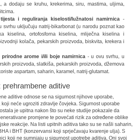
na, a dodaju se kruhu, krekerima, siru, mastima, uljima,
itcima.
jesta i reguliranja kiselosti/lužnatosi namirnica
-
ovu svrhu uključuju natrij-bikarbonat (u narodu poznat kao
a kiselina, ortofosforna kiselina, mliječna kiselina i
roizvodnji kolača, pekarskih proizvoda, biskvita, krekera i
 prirodne arome i/ili boje namirnica
- u ovu svrhu, u
torskih proizvoda, slatkiša, pekarskih proizvoda, džemova
riste aspartam, saharin, karamel, natrij-glutamat.
 prehrambene aditive
e aditive odnose se na sigurnost njihove uporabe,
a koji neće ugroziti zdravlje čovjeka. Sigurnost uporabe
postala je upitna nakon što su neke studije pokazale da
enerativane promjene te povećati rizik za određene oblike
ske reakcije. Na listi upitnih aditiva tako su se našli saharin,
BHA i BHT (konzervansi koji sprječavaju kvarenje ulja). S
ici koji ne sumnjaju u sigurnost upotrebe aditiva. Oni svoj