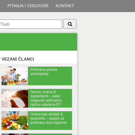
I
PITANJA I ODGOVORI
KONTAKT
VEZANI ČLANCI
Prehrana prema
emocijama
Sunce, hrana ili
suplementi – kako
osigurati optimalnu
razinu vitamina D?
Hrana kao okidač ili
saveznik – savjeti za
prehranu kod migrene