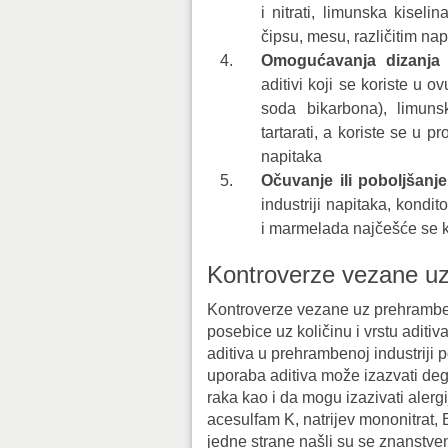
i nitrati, limunska kiseli
čipsu, mesu, različitim nap
Omogućavanja dizanja ti
aditivi koji se koriste u 
soda bikarbona), limunsk
tartarati, a koriste se u p
napitaka
Očuvanje ili poboljšanje
industriji napitaka, kondi
i marmelada najčešće se ko
Kontroverze vezane uz
Kontroverze vezane uz prehramben
posebice uz količinu i vrstu aditiv
aditiva u prehrambenoj industriji 
uporaba aditiva može izazvati deg
raka kao i da mogu izazivati alergij
acesulfam K, natrijev mononitrat, 
jedne strane našli su se znanstven