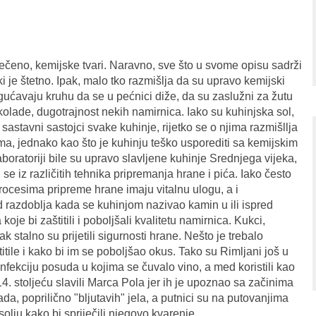
rečeno, kemijske tvari. Naravno, sve što u svome opisu sadrži
ki je štetno. Ipak, malo tko razmišlja da su upravo kemijski
mogućavaju kruhu da se u pećnici diže, da su zaslužni za žutu
kolade, dugotrajnost nekih namirnica. Iako su kuhinjska sol,
. sastavni sastojci svake kuhinje, rijetko se o njima razmišllja
rima, jednako kao što je kuhinju teško usporediti sa kemijskim
laboratoriji bile su upravo slavljene kuhinje Srednjega vijeka,
 se iz različitih tehnika pripremanja hrane i pića. Iako često
rocesima pripreme hrane imaju vitalnu ulogu, a i
Od razdoblja kada se kuhinjom nazivao kamin u ili ispred
koje bi zaštitili i poboljšali kvalitetu namirnica. Kukci,
zrak stalno su prijetili sigurnosti hrane. Nešto je trebalo
itile i kako bi im se poboljšao okus. Tako su Rimljani još u
zinfekciju posuda u kojima se čuvalo vino, a med koristili kao
14. stoljeću slavili Marca Pola jer ih je upoznao sa začinima
tada, poprilično "bljutavih" jela, a putnici su na putovanjima
lju kako bi spriječili njegovo kvarenje.