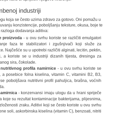
benoj industriji
ulogu koja se često uzima zdravo za gotovo. Oni pomažu u
vanju konzistencije, poboljšanju teksture, okusa, boje te
h razloga dodavanja aditiva:
e proizvoda
- u ovu svrhu koriste se različiti emulgatori
anje faza te stabilizatori i zgušnjivači koji služe za
 Najčešće su u upotrebi različiti alginati, lecitin, pektin,
i, a koriste se u industriji dizanih tijesta, dresinga za
ranog sira, čokolade.
 nutritivnog profila namirnice
- u ovu svrhu koriste se
li, a posebice folna kiselina, vitamin C, vitamini B2, B3,
 se poboljšava nutritivni profil pahuljica, brašna, voćnih
da.
namirnica
- konzervansi imaju ulogu da u hrani spriječe
a koje su rezultat kontaminacije bakterijama, plijesnima,
izloženosti zraku. Aditivi koji se često koriste u ovu svrhu
ne soli, askorbinska kiselina (vitamin C), benzoati, nitriti