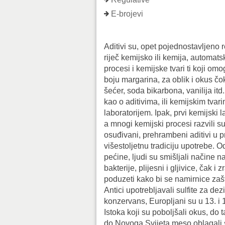
E-brojevi
Aditivi su, opet pojednostavljeno 
riječ kemijsko ili kemija, automats
procesi i kemijske tvari ti koji o
boju margarina, za oblik i okus čo
šećer, soda bikarbona, vanilija itd
kao o aditivima, ili kemijskim tva
laboratorijem. Ipak, prvi kemijski 
a mnogi kemijski procesi razvili su
osuđivani, prehrambeni aditivi u p
višestoljetnu tradiciju upotrebe. 
pećine, ljudi su smišljali načine na 
bakterije, plijesni i gljivice, čak i 
poduzeti kako bi se namirnice zašt
Antici upotrebljavali sulfite za de
konzervans, Europljani su u 13. i 
Istoka koji su poboljšali okus, do 
do Novoga Svijeta meso oblagali so