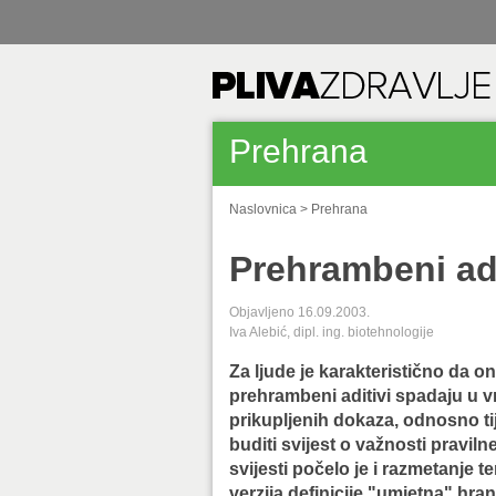
Prehrana
Naslovnica
>
Prehrana
Prehrambeni adi
Objavljeno 16.09.2003.
Iva Alebić, dipl. ing. biotehnologije
Za ljude je karakteristično da o
prehrambeni aditivi spadaju u 
prikupljenih dokaza, odnosno ti
buditi svijest o važnosti pravil
svijesti počelo je i razmetanje 
verzija definicije "umjetna" hran