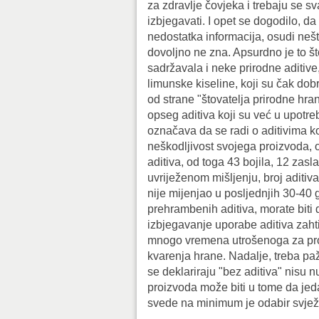
za zdravlje čovjeka i trebaju se s
izbjegavati. I opet se dogodilo, d
nedostatka informacija, osudi neš
dovoljno ne zna. Apsurdno je to što
sadržavala i neke prirodne aditive
limunske kiseline, koji su čak dob
od strane "štovatelja prirodne hra
opseg aditiva koji su već u upotrebi
označava da se radi o aditivima ko
neškodljivost svojega proizvoda, 
aditiva, od toga 43 bojila, 12 zasla
uvriježenom mišljenju, broj aditiva
nije mijenjao u posljednjih 30-40 
prehrambenih aditiva, morate biti 
izbjegavanje uporabe aditiva zahti
mnogo vremena utrošenoga za proc
kvarenja hrane. Nadalje, treba pažl
se deklariraju "bez aditiva" nisu n
proizvoda može biti u tome da jeda
svede na minimum je odabir svježi