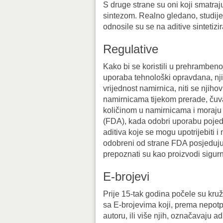
S druge strane su oni koji smatraj
sintezom. Realno gledano, studije č
odnosile su se na aditive sintetiz
Regulative
Kako bi se koristili u prehrambenoj 
uporaba tehnološki opravdana, n
vrijednost namirnica, niti se njih
namirnicama tijekom prerade, čuvanj
količinom u namirnicama i moraju b
(FDA), kada odobri uporabu pojedino
aditiva koje se mogu upotrijebiti i 
odobreni od strane FDA posjeduj
prepoznati su kao proizvodi sigurn
E-brojevi
Prije 15-tak godina počele su kružit
sa E-brojevima koji, prema nepo
autoru, ili više njih, označavaju ad