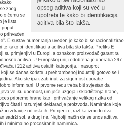
je kako bi se racionalizirao
vakako
opseg aditiva koji su već u
a se zbog
upotrebi te kako bi identifikacija
to o čemu se
 je lista
aditiva bila što lakša.
, poput
ro prihvaćeni
ne". E-sustav numeriranja uveden je kako bi se racionalizirao
 te kako bi identifikacija aditiva bila što lakša. Prefiks E
ji su primjenjivi u Europi, a oznakom proizvođač garantira
odnosno aditiva. U Europskoj uniji odobrena je uporaba 297
đivača i 212 aditiva ostalih kategorija, i nasuprot
 koji se danas koriste u prehrambenoj industriji gotovo se i
godina. Ako ste ipak zabrinuti za sigurnost uporabe
dobro informirani. U prvome redu treba biti svjestan da
jeva veliku upornost, umijeće uzgoja i skladištenja hrane,
es pripreme hrane kao i prihvaćanje velikog rizika od
jivo čitati i razumjeti deklaracije proizvoda. Namirnice koje
užno zdravije od ostalih. Primjerice, razlika između dva
n sadrži sol, a drugi ne. Najbolji način da se unos aditiva
h i minimalno procesiranih namirnica.