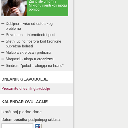
Zašto ste umorni?
Mikronutrijenti koji mogu
pomoći
Debljina – više od estetskog
problema
Povremeni - intermitentni post
Štetni učinci fosfora kod kronične
bubrežne bolesti
Multipla skleroza i prehrana
Magnezij - uloga u organizmu
Sindrom "pelud – alergija na hranu"
DNEVNIK GLAVOBOLJE
Preuzmite dnevnik glavobolje
KALENDAR OVULACIJE
Izračunaj plodne dane
Datum
početka
posljednjeg ciklusa: