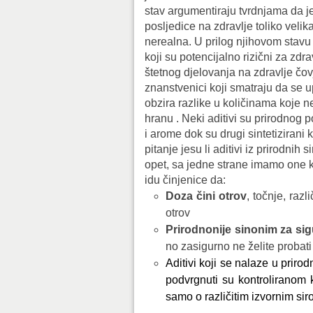
stav argumentiraju tvrdnjama da j
posljedice na zdravlje toliko veli
nerealna. U prilog njihovom stavu 
koji su potencijalno rizični za zdra
štetnog djelovanja na zdravlje čov
znanstvenici koji smatraju da se u
obzira razlike u količinama koje n
hranu . Neki aditivi su prirodnog p
i arome dok su drugi sintetizirani
pitanje jesu li aditivi iz prirodnih 
opet, sa jedne strane imamo one ko
idu činjenice da:
Doza čini otrov
, točnje, razl
otrov
Prirodno
nije sinonim za sig
no zasigurno ne želite probati 
Aditivi koji se nalaze u priro
podvrgnuti su kontroliranom 
samo o različitim izvornim si