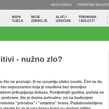
NASLOVNICA
PRIRUČNIK BOLEST
MAPA
MOJE
ALATI I
PREHRANA
TIJELA
ZDRAVLJE
IZRAČUNI
I BOLESTI
tivi - nužno zlo?
no što ne poznaju, ili ne razumiju olako osude. Čini se da
vrstu nepoznanice koja je osuđena bez dovoljno
jekom prikupljanja dokaza. Posljednjih godina, počela se
ne prehrane, što je doista pohvalno, no sa buđenjem
terminima "prirodna" i "umjetna" hrana. Pojednostavljena
a glasila bi: to je ona hrana kojoj su dodani aditivi.