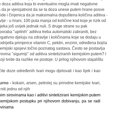
e doza aditiva koja bi eventualno mogla imati negativne
ka da je vjerojatnost da se ta doza unese putem hrane posve
ide i činjenica da je maksimalna dopuštena količina aditiva -
vlje - u hrani, 100 puta manja od količine kod koje je rizik od
jeka još uvijek jednak nuli. S druge strane su pak
poraba "upitnih" aditiva treba automatski zabraniti, bez
egativno djeluju na zdravlje i količinama koje se dodaju u
odrijetla primjerice vitamin C, pektin, enzimi, određena bojila
 kemijski spojevi točno poznatog sastava. Često se postavlja
sirovina "sigurniji" od aditiva sintetiziranih kemijskim putem? I
ji tvrde da razlike ne postoje. U prilog njihovom stajalištu
ičite doze određenih tvari mogu djelovati i kao lijek i kao
urno -
kokain, arsen, petrolej su prirodne kemijske tvari,
niti jednu od njih
dnim sirovinama kao i aditivi sintetizirani kemijskim putem
kemijskom postupku pri njihovom dobivanju, pa se radi
rovinama