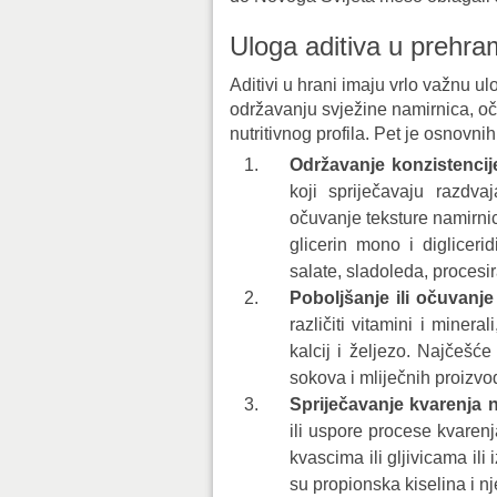
Uloga aditiva u prehram
Aditivi u hrani imaju vrlo važnu 
održavanju svježine namirnica, oču
nutritivnog profila. Pet je osnovni
Održavanje konzistencij
koji spriječavaju razdvaj
očuvanje teksture namirnice.
glicerin mono i diglicerid
salate, sladoleda, procesi
Poboljšanje ili očuvanje
različiti vitamini i minera
kalcij i željezo. Najčešće
sokova i mliječnih proizvo
Spriječavanje kvarenja 
ili uspore procese kvarenj
kvascima ili gljivicama ili 
su propionska kiselina i nje