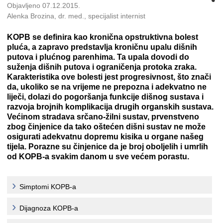
Objavljeno 07.12.2015.
Alenka Brozina, dr. med., specijalist internist
KOPB se definira kao kronična opstruktivna bolest
pluća, a zapravo predstavlja kroničnu upalu dišnih
putova i plućnog parenhima. Ta upala dovodi do
suženja dišnih putova i ograničenja protoka zraka.
Karakteristika ove bolesti jest progresivnost, što znači
da, ukoliko se na vrijeme ne prepozna i adekvatno ne
liječi, dolazi do pogoršanja funkcije dišnog sustava i
razvoja brojnih komplikacija drugih organskih sustava.
Većinom stradava srčano-žilni sustav, prvenstveno
zbog činjenice da tako oštećen dišni sustav ne može
osigurati adekvatnu dopremu kisika u organe našeg
tijela. Porazne su činjenice da je broj oboljelih i umrlih
od KOPB-a svakim danom u sve većem porastu.
Simptomi KOPB-a
Dijagnoza KOPB-a