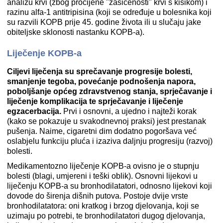
analizu krvi (zbog procijene "zasićenosti" krvi s kisikom) i
razinu alfa-1 antitripisina (koji se određuje u bolesnika koji
su razvili KOPB prije 45. godine života ili u slučaju jake
obiteljske sklonosti nastanku KOPB-a).
Liječenje KOPB-a
Ciljevi liječenja su sprečavanje progresije bolesti,
smanjenje tegoba, povećanje podnošenja napora,
poboljšanje općeg zdravstvenog stanja, sprječavanje i
liječenje komplikacija te sprječavanje i liječenje
egzacerbacija.
Prvi i osnovni, a ujedno i najteži korak
(kako se pokazuje u svakodnevnoj praksi) jest prestanak
pušenja. Naime, cigaretni dim dodatno pogoršava već
oslabjelu funkciju pluća i izaziva daljnju progresiju (razvoj)
bolesti.
Medikamentozno liječenje KOPB-a ovisno je o stupnju
bolesti (blagi, umjereni i teški oblik). Osnovni lijekovi u
liječenju KOPB-a su bronhodilatatori, odnosno lijekovi koji
dovode do širenja dišnih putova. Postoje dvije vrste
bronhodilatatora: oni kratkog i brzog djelovanja, koji se
uzimaju po potrebi, te bronhodilatatori dugog djelovanja,