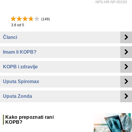
NPS-HR-NP-00193
(
149
)
3.8
od 5
Članci
Imam li KOPB?
KOPB i zdravlje
Uputa Spiromax
Uputa Zonda
Kako prepoznati rani
KOPB?