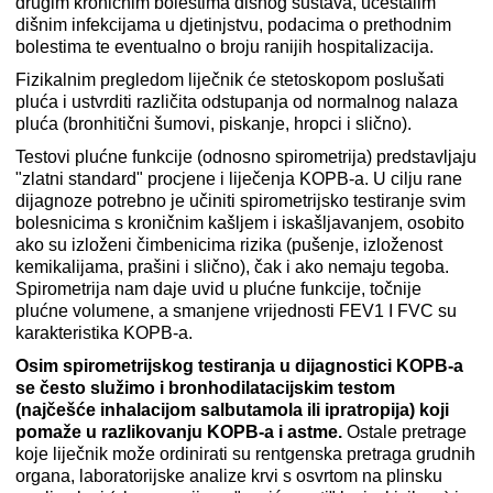
drugim kroničnim bolestima dišnog sustava, učestalim
dišnim infekcijama u djetinjstvu, podacima o prethodnim
bolestima te eventualno o broju ranijih hospitalizacija.
Fizikalnim pregledom liječnik će stetoskopom poslušati
pluća i ustvrditi različita odstupanja od normalnog nalaza
pluća (bronhitični šumovi, piskanje, hropci i slično).
Testovi plućne funkcije (odnosno spirometrija) predstavljaju
"zlatni standard" procjene i liječenja KOPB-a. U cilju rane
dijagnoze potrebno je učiniti spirometrijsko testiranje svim
bolesnicima s kroničnim kašljem i iskašljavanjem, osobito
ako su izloženi čimbenicima rizika (pušenje, izloženost
kemikalijama, prašini i slično), čak i ako nemaju tegoba.
Spirometrija nam daje uvid u plućne funkcije, točnije
plućne volumene, a smanjene vrijednosti FEV1 I FVC su
karakteristika KOPB-a.
Osim spirometrijskog testiranja u dijagnostici KOPB-a
se često služimo i bronhodilatacijskim testom
(najčešće inhalacijom salbutamola ili ipratropija) koji
pomaže u razlikovanju KOPB-a i astme.
Ostale pretrage
koje liječnik može ordinirati su rentgenska pretraga grudnih
organa, laboratorijske analize krvi s osvrtom na plinsku