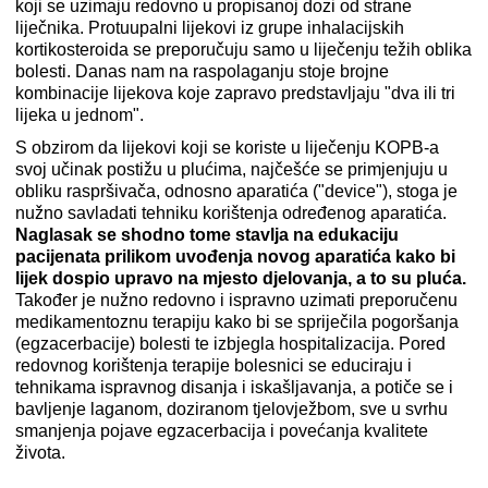
koji se uzimaju redovno u propisanoj dozi od strane
liječnika. Protuupalni lijekovi iz grupe inhalacijskih
kortikosteroida se preporučuju samo u liječenju težih oblika
bolesti. Danas nam na raspolaganju stoje brojne
kombinacije lijekova koje zapravo predstavljaju "dva ili tri
lijeka u jednom".
S obzirom da lijekovi koji se koriste u liječenju KOPB-a
svoj učinak postižu u plućima, najčešće se primjenjuju u
obliku raspršivača, odnosno aparatića ("device"), stoga je
nužno savladati tehniku korištenja određenog aparatića.
Naglasak se shodno tome stavlja na edukaciju
pacijenata prilikom uvođenja novog aparatića kako bi
lijek dospio upravo na mjesto djelovanja, a to su pluća.
Također je nužno redovno i ispravno uzimati preporučenu
medikamentoznu terapiju kako bi se spriječila pogoršanja
(egzacerbacije) bolesti te izbjegla hospitalizacija. Pored
redovnog korištenja terapije bolesnici se educiraju i
tehnikama ispravnog disanja i iskašljavanja, a potiče se i
bavljenje laganom, doziranom tjelovježbom, sve u svrhu
smanjenja pojave egzacerbacija i povećanja kvalitete
života.