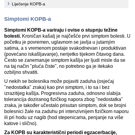
Liječenje KOPB-a
Simptomi KOPB-a
Simptomi KOPB-a variraju i ovise o stupnju težine
bolesti.
Kroničan kašalj je najčešće prvi simptom bolesti. U
početku je povremen, uglavnom se javlja u jutarnjim
satima, a s vremenom postaje svakodnevan i produktivan
(povećano iskašljavanje), nerijetko tijekom čitavog dana.
Često se zanemaruje simptom kašlja jer ljudi misle da se
na taj način "pluća čiste", no potrebno ga je itekako
ozbiljno shvatiti.
U nekih se bolesnika može pojaviti zaduha (osjećaj
"nedostatka" zraka) kao prvi simptom, i to sa i bez
izrazitijeg kašlja. Progresivna zaduha, odnosno slabija
tolerancija doziranog fizičkog napora zbog "nedostatka"
zraka, je također učestalo prisutan simptom, dok se brojni
bolesnici žale na zaduhu pri intenzivnijem fizičkom naporu
ili pri hodu uz nagib (hod stepenicama, penjanje na više
katove i slično).
Za KOPB su karakteristični periodi egzacerbacije,