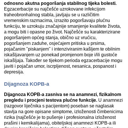
odnosno akutna pogoršanja stabilnog tijeka bolesti.
Egzacerbacije su najčešće uzrokovane infekcijom
traheobronhalnog stabla, javljaju se u različitim
vremenskim razmacima, izrazito pogoršavaju plućnu
funkciju, te uzrokuju značajnije smanjenje kvalitete života,
a mogu biti i opasne po život. Najčešće su karakterizirane
pogoršanjem općeg stanja, obično uz vrućicu,
pogoršanjem zaduhe, osjećajem pritiska u prsima,
pojačanim "piskanjem" i intenziviranim kašljem te obilnim
iskašljavanjem uz ponekad promjenom boje i/ili gustoće
iskašljaja. Također se tijekom perioda egzacerbacije mogu
javiti i pojačan umor, iscrpljenost, nesanica, pospanost i
depresija.
Dijagnoza KOPB-a
Dijagnoza KOPB-a zasniva se na anamnezi, fizikalnom
pregledu i procjeni testova plućne funkcije.
U anamnezi
(razgovor liječnika s pacijentom) poseban se naglasak
stavlja na gore opisane simptome, izloženosti čimbenicima
rizika (najčešće je to pušenje i profesionalna izloženost
prašini i kemikalijama), obiteljskoj anamnezi KOPB-a ili