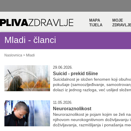
MAPA
MOJE
TIJELA
ZDRAVLJ
Mladi - članci
Naslovnica
>
Mladi
29.06.2026.
Suicid - prekid tišine
Suicidalnost je složen fenomen koji obuhva
pokušaje (samoozljeđivanje, samootrovanje)
dolazi iz jednog razloga, već uslijed složen
11.05.2026.
Neuroraznolikost
Neuroraznolikost je pojam kojim se želi nag
njihovom neurokognitivnom doživljavanju i 
doživljavanja, razmišljanja i ponašanja među