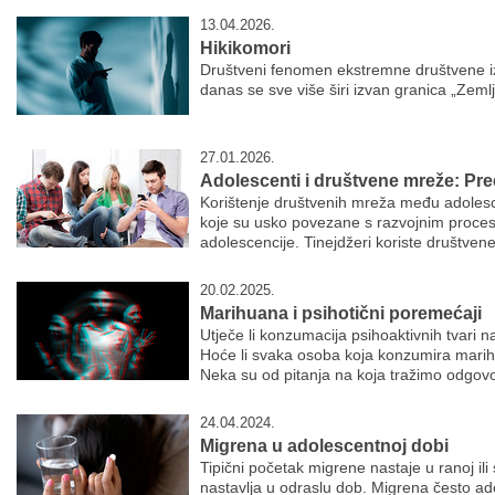
13.04.2026.
Hikikomori
Društveni fenomen ekstremne društvene iz
danas se sve više širi izvan granica „Zeml
27.01.2026.
Adolescenti i društvene mreže: Pred
Korištenje društvenih mreža među adolesc
koje su usko povezane s razvojnim procesi
adolescencije. Tinejdžeri koriste društvene
20.02.2025.
Marihuana i psihotični poremećaji
Utječe li konzumacija psihoaktivnih tvari
Hoće li svaka osoba koja konzumira mari
Neka su od pitanja na koja tražimo odgovo
24.04.2024.
Migrena u adolescentnoj dobi
Tipični početak migrene nastaje u ranoj ili
nastavlja u odraslu dob. Migrena često ad