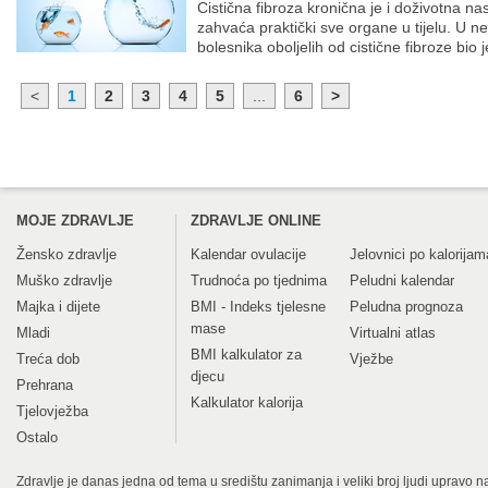
Cistična fibroza kronična je i doživotna na
zahvaća praktički sve organe u tijelu. U ne 
bolesnika oboljelih od cistične fibroze bio j
<
1
2
3
4
5
...
6
>
MOJE ZDRAVLJE
ZDRAVLJE ONLINE
Žensko zdravlje
Kalendar ovulacije
Jelovnici po kalorijam
Muško zdravlje
Trudnoća po tjednima
Peludni kalendar
Majka i dijete
BMI - Indeks tjelesne
Peludna prognoza
mase
Mladi
Virtualni atlas
BMI kalkulator za
Treća dob
Vježbe
djecu
Prehrana
Kalkulator kalorija
Tjelovježba
Ostalo
Zdravlje je danas jedna od tema u središtu zanimanja i veliki broj ljudi upravo na