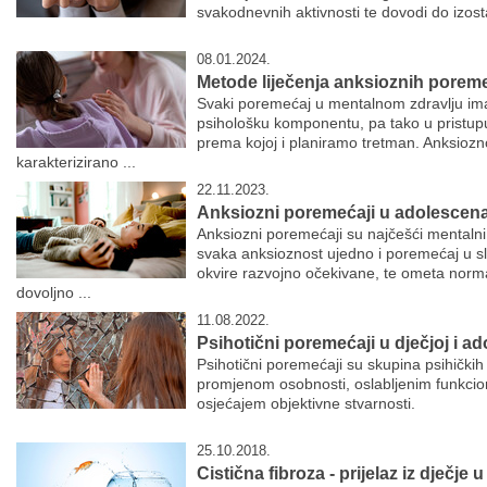
svakodnevnih aktivnosti te dovodi do izost
08.01.2024.
Metode liječenja anksioznih porem
Svaki poremećaj u mentalnom zdravlju ima 
psihološku komponentu, pa tako u pristup
prema kojoj i planiramo tretman. Anksiozno
karakterizirano ...
22.11.2023.
Anksiozni poremećaji u adolescen
Anksiozni poremećaji su najčešći mentalni
svaka anksioznost ujedno i poremećaj u sl
okvire razvojno očekivane, te ometa norm
dovoljno ...
11.08.2022.
Psihotični poremećaji u dječjoj i a
Psihotični poremećaji su skupina psihičkih
promjenom osobnosti, oslabljenim funkcioni
osjećajem objektivne stvarnosti.
25.10.2018.
Cistična fibroza - prijelaz iz dječje