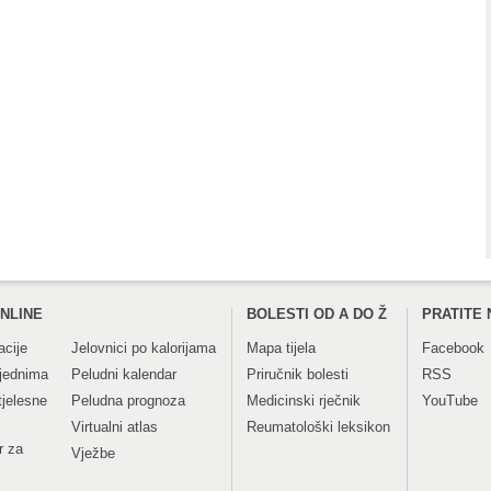
NLINE
BOLESTI OD A DO Ž
PRATITE 
acije
Jelovnici po kalorijama
Mapa tijela
Facebook
tjednima
Peludni kalendar
Priručnik bolesti
RSS
tjelesne
Peludna prognoza
Medicinski rječnik
YouTube
Virtualni atlas
Reumatološki leksikon
r za
Vježbe