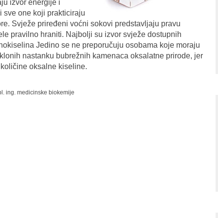
ju izvor energije i
sve one koji prakticiraju
ore. Svježe priređeni voćni sokovi predstavljaju pravu
ele pravilno hraniti. Najbolji su izvor svježe dostupnih
minokiselina Jedino se ne preporučuju osobama koje moraju
 sklonih nastanku bubrežnih kamenaca oksalatne prirode, jer
količine oksalne kiseline.
ipl. ing. medicinske biokemije