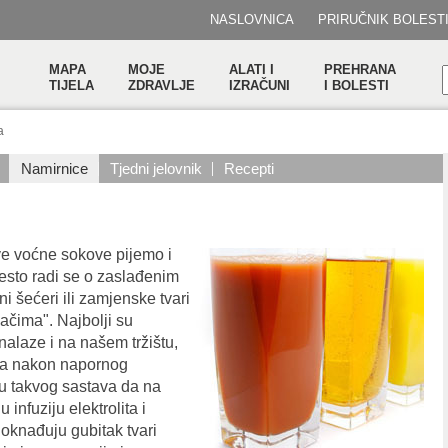
NASLOVNICA
PRIRUČNIK BOLEST
MAPA
MOJE
ALATI I
PREHRANA
TIJELA
ZDRAVLJE
IZRAČUNI
I BOLESTI
a
Namirnice
Tjedni jelovnik
Recepti
ve voćne sokove pijemo i
esto radi se o zaslađenim
i šećeri ili zamjenske tvari
ačima". Najbolji su
 nalaze i na našem tržištu,
ita nakon napornog
su takvog sastava da na
infuziju elektrolita i
oknađuju gubitak tvari