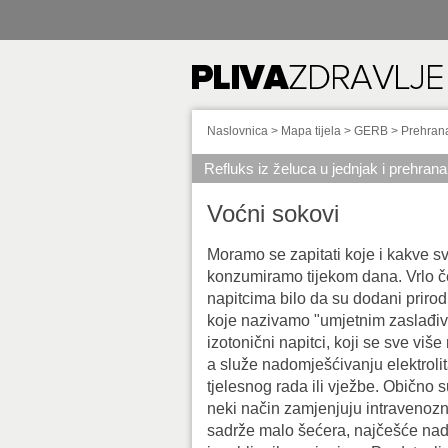
Naslovnica
>
Mapa tijela
>
GERB
>
Prehran
Refluks iz želuca u jednjak i prehrana
Voćni sokovi
Moramo se zapitati koje i kakve s
konzumiramo tijekom dana. Vrlo č
napitcima bilo da su dodani prirodn
koje nazivamo "umjetnim zaslađiv
izotonični napitci, koji se sve više
a služe nadomješćivanju elektrol
tjelesnog rada ili vježbe. Obično 
neki način zamjenjuju intravenoznu 
sadrže malo šećera, najčešće nad