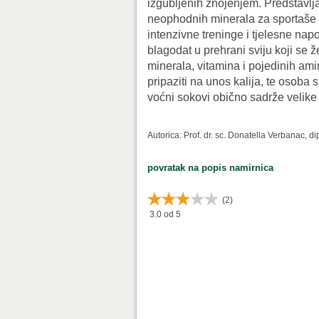
izgubljenih znojenjem. Predstavlja
neophodnih minerala za sportaše i 
intenzivne treninge i tjelesne nap
blagodat u prehrani sviju koji se ž
minerala, vitamina i pojedinih a
pripaziti na unos kalija, te osoba
voćni sokovi obično sadrže velike 
Autorica: Prof. dr. sc. Donatella Verbanac, d
povratak na popis namirnica
(
2
)
3.0
od 5