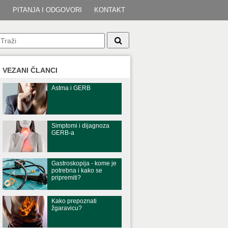
I
PITANJA I ODGOVORI
KONTAKT
VEZANI ČLANCI
Astma i GERB
Simptomi i dijagnoza
GERB-a
Gastroskopija - kome je
potrebna i kako se
pripremiti?
Kako prepoznati
žgaravicu?