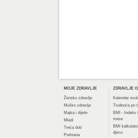
MOJE ZDRAVLJE
ZDRAVLJE O
Žensko zdravlje
Kalendar ovul
Muško zdravlje
Trudnoća po 
Majka i dijete
BMI - Indeks 
mase
Mladi
BMI kalkulato
Treća dob
djecu
Prehrana