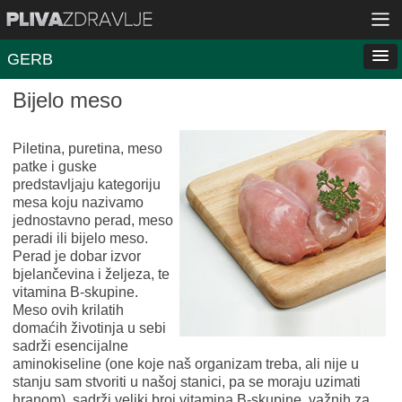
GERB
Bijelo meso
Piletina, puretina, meso
patke i guske
predstavljaju kategoriju
mesa koju nazivamo
jednostavno perad, meso
peradi ili bijelo meso.
Perad je dobar izvor
bjelančevina i željeza, te
vitamina B-skupine.
Meso ovih krilatih
domaćih životinja u sebi
sadrži esencijalne
aminokiseline (one koje naš organizam treba, ali nije u
stanju sam stvoriti u našoj stanici, pa se moraju uzimati
hranom), sadrži veliki broj vitamina B-skupine, važnih za