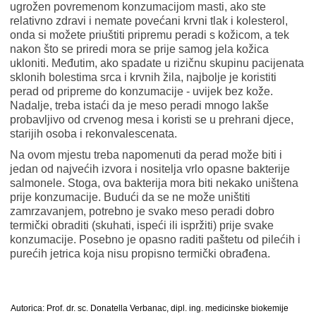
ugrožen povremenom konzumacijom masti, ako ste
relativno zdravi i nemate povećani krvni tlak i kolesterol,
onda si možete priuštiti pripremu peradi s kožicom, a tek
nakon što se priredi mora se prije samog jela kožica
ukloniti. Međutim, ako spadate u rizičnu skupinu pacijenata
sklonih bolestima srca i krvnih žila, najbolje je koristiti
perad od pripreme do konzumacije - uvijek bez kože.
Nadalje, treba istaći da je meso peradi mnogo lakše
probavljivo od crvenog mesa i koristi se u prehrani djece,
starijih osoba i rekonvalescenata.
Na ovom mjestu treba napomenuti da perad može biti i
jedan od najvećih izvora i nositelja vrlo opasne bakterije
salmonele. Stoga, ova bakterija mora biti nekako uništena
prije konzumacije. Budući da se ne može uništiti
zamrzavanjem, potrebno je svako meso peradi dobro
termički obraditi (skuhati, ispeći ili ispržiti) prije svake
konzumacije. Posebno je opasno raditi paštetu od pilećih i
purećih jetrica koja nisu propisno termički obrađena.
Autorica: Prof. dr. sc. Donatella Verbanac, dipl. ing. medicinske biokemije