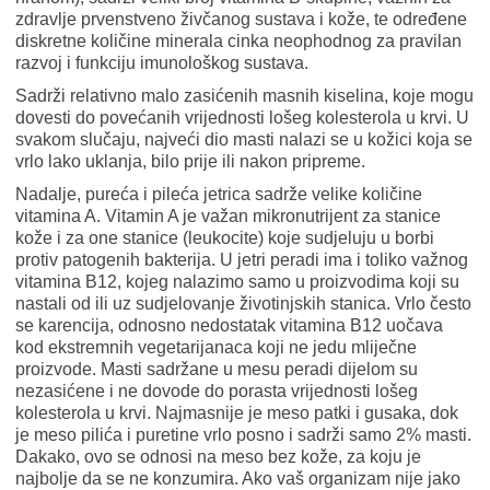
zdravlje prvenstveno živčanog sustava i kože, te određene
diskretne količine minerala cinka neophodnog za pravilan
razvoj i funkciju imunološkog sustava.
Sadrži relativno malo zasićenih masnih kiselina, koje mogu
dovesti do povećanih vrijednosti lošeg kolesterola u krvi. U
svakom slučaju, najveći dio masti nalazi se u kožici koja se
vrlo lako uklanja, bilo prije ili nakon pripreme.
Nadalje, pureća i pileća jetrica sadrže velike količine
vitamina A. Vitamin A je važan mikronutrijent za stanice
kože i za one stanice (leukocite) koje sudjeluju u borbi
protiv patogenih bakterija. U jetri peradi ima i toliko važnog
vitamina B12, kojeg nalazimo samo u proizvodima koji su
nastali od ili uz sudjelovanje životinjskih stanica. Vrlo često
se karencija, odnosno nedostatak vitamina B12 uočava
kod ekstremnih vegetarijanaca koji ne jedu mliječne
proizvode. Masti sadržane u mesu peradi dijelom su
nezasićene i ne dovode do porasta vrijednosti lošeg
kolesterola u krvi. Najmasnije je meso patki i gusaka, dok
je meso pilića i puretine vrlo posno i sadrži samo 2% masti.
Dakako, ovo se odnosi na meso bez kože, za koju je
najbolje da se ne konzumira. Ako vaš organizam nije jako