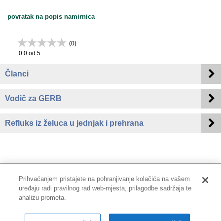
povratak na popis namirnica
(
0
)
0.0
od 5
Članci
Vodič za GERB
Refluks iz želuca u jednjak i prehrana
Prihvaćanjem pristajete na pohranjivanje kolačića na vašem
uređaju radi pravilnog rad web-mjesta, prilagodbe sadržaja te
Impressum
|
Pravne informacije
|
Zaštita privatnosti i kolačići
analizu prometa.
Copyright © 2001-2026 PLIVAzdravlje