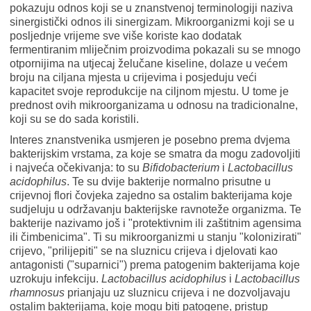
pokazuju odnos koji se u znanstvenoj terminologiji naziva
sinergistički odnos ili sinergizam. Mikroorganizmi koji se u
posljednje vrijeme sve više koriste kao dodatak
fermentiranim mliječnim proizvodima pokazali su se mnogo
otpornijima na utjecaj želučane kiseline, dolaze u većem
broju na ciljana mjesta u crijevima i posjeduju veći
kapacitet svoje reprodukcije na ciljnom mjestu. U tome je
prednost ovih mikroorganizama u odnosu na tradicionalne,
koji su se do sada koristili.
Interes znanstvenika usmjeren je posebno prema dvjema
bakterijskim vrstama, za koje se smatra da mogu zadovoljiti
i najveća očekivanja: to su
Bifidobacterium
i
Lactobacillus
acidophilus
. Te su dvije bakterije normalno prisutne u
crijevnoj flori čovjeka zajedno sa ostalim bakterijama koje
sudjeluju u održavanju bakterijske ravnoteže organizma. Te
bakterije nazivamo još i "protektivnim ili zaštitnim agensima
ili čimbenicima". Ti su mikroorganizmi u stanju "kolonizirati"
crijevo, "prilijepiti" se na sluznicu crijeva i djelovati kao
antagonisti ("suparnici") prema patogenim bakterijama koje
uzrokuju infekciju.
Lactobacillus acidophilus
i
Lactobacillus
rhamnosus
prianjaju uz sluznicu crijeva i ne dozvoljavaju
ostalim bakterijama, koje mogu biti patogene, pristup