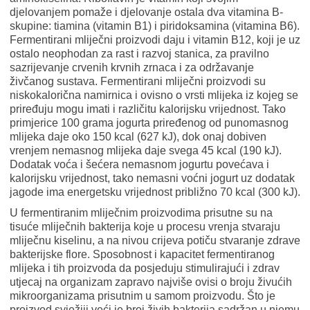
djelovanjem pomaže i djelovanje ostala dva vitamina B-
skupine: tiamina (vitamin B1) i piridoksamina (vitamina B6).
Fermentirani mliječni proizvodi daju i vitamin B12, koji je uz
ostalo neophodan za rast i razvoj stanica, za pravilno
sazrijevanje crvenih krvnih zrnaca i za održavanje
živčanog sustava. Fermentirani mliječni proizvodi su
niskokalorična namirnica i ovisno o vrsti mlijeka iz kojeg se
priređuju mogu imati i različitu kalorijsku vrijednost. Tako
primjerice 100 grama jogurta priređenog od punomasnog
mlijeka daje oko 150 kcal (627 kJ), dok onaj dobiven
vrenjem nemasnog mlijeka daje svega 45 kcal (190 kJ).
Dodatak voća i šećera nemasnom jogurtu povećava i
kalorijsku vrijednost, tako nemasni voćni jogurt uz dodatak
jagode ima energetsku vrijednost približno 70 kcal (300 kJ).
U fermentiranim mliječnim proizvodima prisutne su na
tisuće mliječnih bakterija koje u procesu vrenja stvaraju
mliječnu kiselinu, a na nivou crijeva potiču stvaranje zdrave
bakterijske flore. Sposobnost i kapacitet fermentiranog
mlijeka i tih proizvoda da posjeduju stimulirajući i zdrav
utjecaj na organizam zapravo najviše ovisi o broju živućih
mikroorganizama prisutnim u samom proizvodu. Što je
proizvod svježiji veći je broj živih bakterija sadržan u njemu