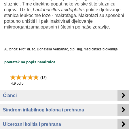
sluznici. Time direktno poput neke vojske štite sluznicu
crijeva. Uz to,
Lactobacillus acidophilus
potiče djelovanje
stanica leukocitne loze - makrofaga. Makrofazi su sposobni
potpuno uništiti ili pak inaktivirati djelovanje
mikroorganizama opasnih i štetnih po naše zdravlje.
Autorica: Prof. dr. sc. Donatella Verbanac, dipl. ing. medicinske biokemije
povratak na popis namirnica
(
18
)
4.9
od 5
Članci
Sindrom iritabilnog kolona i prehrana
Ulcerozni kolitis i prehrana