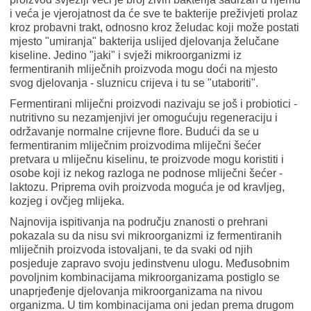
i veća je vjerojatnost da će sve te bakterije preživjeti prolaz
kroz probavni trakt, odnosno kroz želudac koji može postati
mjesto "umiranja" bakterija uslijed djelovanja želučane
kiseline. Jedino "jaki" i svježi mikroorganizmi iz
fermentiranih mliječnih proizvoda mogu doći na mjesto
svog djelovanja - sluznicu crijeva i tu se "utaboriti".
Fermentirani mliječni proizvodi nazivaju se još i probiotici -
nutritivno su nezamjenjivi jer omogućuju regeneraciju i
održavanje normalne crijevne flore. Budući da se u
fermentiranim mliječnim proizvodima mliječni šećer
pretvara u mliječnu kiselinu, te proizvode mogu koristiti i
osobe koji iz nekog razloga ne podnose mliječni šećer -
laktozu. Priprema ovih proizvoda moguća je od kravljeg,
kozjeg i ovčjeg mlijeka.
Najnovija ispitivanja na području znanosti o prehrani
pokazala su da nisu svi mikroorganizmi iz fermentiranih
mliječnih proizvoda istovaljani, te da svaki od njih
posjeduje zapravo svoju jedinstvenu ulogu. Međusobnim
povoljnim kombinacijama mikroorganizama postiglo se
unaprjeđenje djelovanja mikroorganizama na nivou
organizma. U tim kombinacijama oni jedan prema drugom