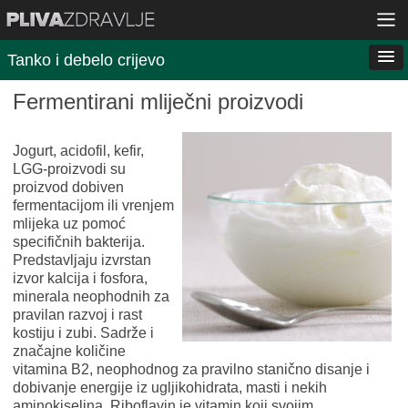
Tanko i debelo crijevo
Fermentirani mliječni proizvodi
Jogurt, acidofil, kefir,
LGG-proizvodi su
proizvod dobiven
fermentacijom ili vrenjem
mlijeka uz pomoć
specifičnih bakterija.
Predstavljaju izvrstan
izvor kalcija i fosfora,
minerala neophodnih za
pravilan razvoj i rast
kostiju i zubi. Sadrže i
značajne količine
vitamina B2, neophodnog za pravilno stanično disanje i
dobivanje energije iz ugljikohidrata, masti i nekih
aminokiselina. Riboflavin je vitamin koji svojim