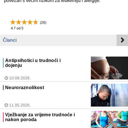
povezan s većim rizikom za leukemiju i alergije.
(
26
)
4.7
od 5
Članci
Antipsihotici u trudnoći i
dojenju
10.08.2026.
Neuroraznolikost
11.05.2026.
Vježbanje za vrijeme trudnoće i
nakon poroda