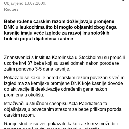
Objavljeno 13.07.2009.
Reuters
Bebe rođene carskim rezom doživljavaju promjene
DNK u leukocitima što bi moglo objasniti zbog čega
kasnije imaju veće izglede za razvoj imunoloških
bolesti poput dijabetesa i astme.
Znanstvenici s Instituta Karolinska u Stockholmu su proučili
uzorke krvi 37 beba koji su uzeti odmah nakon poroda te
zatim ponovno 3-5 dana kasnije.
Pokazalo se kako je porod carskim rezom povezan s većim
izgledima za kemijske promjene DNK koje kasnije dovode
do aktivacije ili deaktivacije određenih gena nakon
promjena u okolišu.
Istraživači u stručnom časopisu Acta Paediatrica to
objašnjavaju povećanim stresom za bebe prilikom poroda
carskim rezom.
Ranije studije su već pokazale kako carski rez može biti