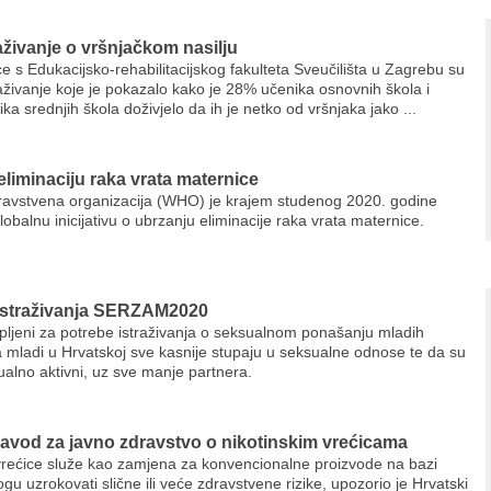
aživanje o vršnjačkom nasilju
e s Edukacijsko-rehabilitacijskog fakulteta Sveučilišta u Zagrebu su
raživanje koje je pokazalo kako je 28% učenika osnovnih škola i
a srednjih škola doživjelo da ih je netko od vršnjaka jako ...
eliminaciju raka vrata maternice
ravstvena organizacija (WHO) je krajem studenog 2020. godine
obalnu inicijativu o ubrzanju eliminacije raka vrata maternice.
 istraživanja SERZAM2020
upljeni za potrebe istraživanja o seksualnom ponašanju mladih
 mladi u Hrvatskoj sve kasnije stupaju u seksualne odnose te da su
alno aktivni, uz sve manje partnera.
zavod za javno zdravstvo o nikotinskim vrećicama
vrećice služe kao zamjena za konvencionalne proizvode na bazi
u uzrokovati slične ili veće zdravstvene rizike, upozorio je Hrvatski