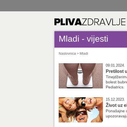
Mladi - vijesti
Naslovnica
>
Mladi
09.01.2024.
Pretilost 
Tinejdžerima
bolest bubr
Pediatrics.
15.12.2023.
Život uz e
Ponašajne o
upozoravaju