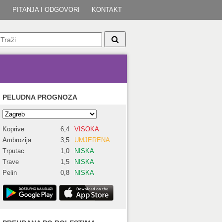
I
PITANJA I ODGOVORI
KONTAKT
PELUDNA PROGNOZA
Koprive
6,4
VISOKA
Ambrozija
3,5
UMJERENA
Trputac
1,0
NISKA
Trave
1,5
NISKA
Pelin
0,8
NISKA