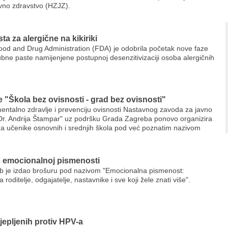
vno zdravstvo (HZJZ).
a za alergične na kikiriki
od and Drug Administration (FDA) je odobrila početak nove faze
zubne paste namijenjene postupnoj desenzitivizaciji osoba alergičnih
e "Škola bez ovisnosti - grad bez ovisnosti"
entalno zdravlje i prevenciju ovisnosti Nastavnog zavoda za javno
Dr. Andrija Štampar" uz podršku Grada Zagreba ponovo organizira
za učenike osnovnih i srednjih škola pod već poznatim nazivom
 emocionalnoj pismenosti
b je izdao brošuru pod nazivom "Emocionalna pismenost:
 roditelje, odgajatelje, nastavnike i sve koji žele znati više".
jepljenih protiv HPV-a