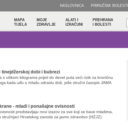
NASLOVNICA
PRIRUČNIK BOLEST
MAPA
MOJE
ALATI I
PREHRANA
TIJELA
ZDRAVLJE
IZRAČUNI
I BOLESTI
u tinejdžerskoj dobi i bubrezi
 s viškom kilograma prijeti do devet puta veći rizik za kroničnu
ega kada uđu u mladu odraslu dob, piše stručni časopis JAMA
krane - mladi i ponašajne ovisnosti
visnosti predstavljaju novi izazov za sve koji se bave mladima,
 stručnjaci Hrvatskog zavoda za javno zdravstvo (HZJZ).