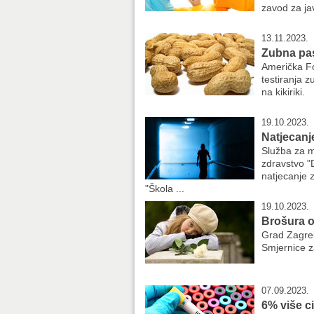
zavod za ja
13.11.2023.
Zubna past
Američka Fo
testiranja 
na kikiriki.
19.10.2023.
Natjecanj
Služba za m
zdravstvo "
natjecanje 
"Škola ...
19.10.2023.
Brošura o
Grad Zagre
Smjernice za
07.09.2023.
6% više ci