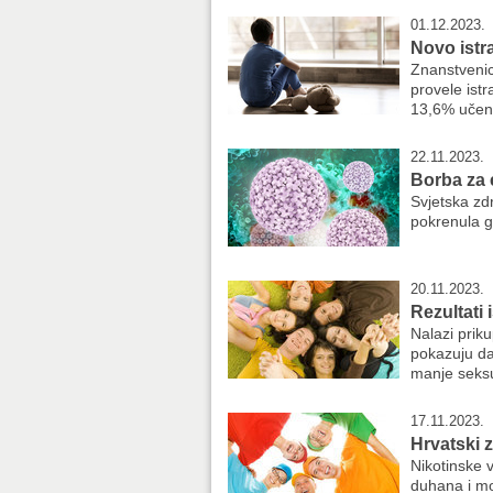
01.12.2023.
Novo istr
Znanstvenic
provele ist
13,6% učenik
22.11.2023.
Borba za 
Svjetska zd
pokrenula gl
20.11.2023.
Rezultati
Nalazi prik
pokazuju da
manje seksu
17.11.2023.
Hrvatski 
Nikotinske 
duhana i mog