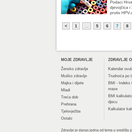
Podaci Hrva
djevojčica 
protiv HPV-
<
1
...
5
6
7
8
MOJE ZDRAVLJE
ZDRAVLJE O
Žensko zdravlje
Kalendar ovul
Muško zdravlje
Trudnoća po 
Majka i dijete
BMI - Indeks 
mase
Mladi
BMI kalkulato
Treća dob
djecu
Prehrana
Kalkulator kal
Tjelovježba
Ostalo
Zdravlje je danas jedna od tema u središtu zan