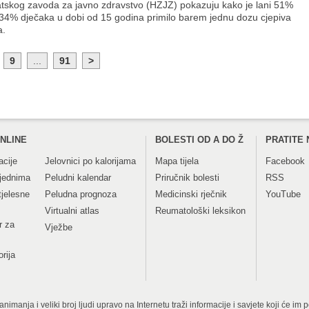
tskog zavoda za javno zdravstvo (HZJZ) pokazuju kako je lani 51%
i 34% dječaka u dobi od 15 godina primilo barem jednu dozu cjepiva
a.
9
...
91
>
NLINE
BOLESTI OD A DO Ž
PRATITE 
acije
Jelovnici po kalorijama
Mapa tijela
Facebook
tjednima
Peludni kalendar
Priručnik bolesti
RSS
tjelesne
Peludna prognoza
Medicinski rječnik
YouTube
Virtualni atlas
Reumatološki leksikon
r za
Vježbe
orija
imanja i veliki broj ljudi upravo na Internetu traži informacije i savjete koji će im