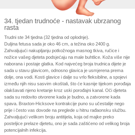
34. tjedan trudnoće - nastavak ubrzanog
rasta
Trudni ste 34 tjedna (32 tjedna od oplodnje).
Duljina fetusa sada je oko 46 cm, a težina oko 2400 g.
Zahvaljujući nakupljanju potkožnoga masnog tkiva, ručice i
nožice vašeg djeteta podsjećaju na male buhtlice. Koža više nije
naborana i postaje glatka. Kod najvećeg broja trudnica dijete je
sada u stavu glavicom, odnosno glavica je usmjerena prema
dolje, ona vodi. Kosti glavice i dalje su vrlo fleksibilne, a spojevi
između njih nisu sasvim okoštali, što će kasnije tijekom porođaja
olakšavati njeno kretanje kroz uski porođajni kanal. Oči djeteta
sada su redovito otvorene kada je budno, a zatvorene kada
spava. Braxton-Hicksove kontrakcije puno su učestalije nego
prije i često vas dovode na preglede u hitnu rađaonsku službu.
Zahvaljujući velikom broju antitijela, koja od majke preko
posteljice prelaze djetetu, ono je sada zaštićeno od velikog broja
potencijalnih infekcija.