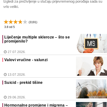
Izgledi za preživljenje u slučaju prijevremenog porođaja sada su
vrlo veliki.
(
3191
)
3.8
od 5
Liječenje multiple skleroze – što se
promijenilo?
27.07.2026.
Valovi vrućine - valunzi
13.07.2026.
Suicid - prekid tišine
29.06.2026.
Hormonalne promjene i migrena –