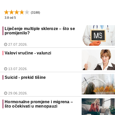
(
3188
)
3.8
od 5
Liječenje multiple skleroze – što se
promijenilo?
27.07.2026.
Valovi vrućine - valunzi
13.07.2026.
Suicid - prekid tišine
29.06.2026.
Hormonalne promjene i migrena –
što očekivati u menopauzi