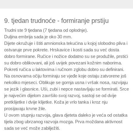
9. tjedan trudnoće - formiranje prstiju
Trudni ste 9 tjedana (7 tjedana od oplodnje).
Duljina embrija sada je oko 30 mm.
Dijete okružuje i štiti amnionska tekućina u kojoj slobodno pliva i
ostvaruje prve pokrete. Hrskavice i kosti sada su već dosta
dobro formirane. Ručice i nožice dodatno su se produžile, prstići
su dobro oblikovani, ali još uvijek povezani kožnim naborima.
Pokreti ručica u laktovima i ručnom zglobu dobro su definirani.
Na osnovama očiju formiraju se vjeđe koje ostaju zatvorene još
nekoliko mjeseci. Oblikuje se gornja usna i vršak nosa, razvijaju
se jezik i glasnice. Uši, zubi i nepce nastavljaju se formirati. Srce
je najvećim dijelom završilo svoj razvoj, sastoji se od dvije
pretklijetke i dvije klijetke. Koža je vrlo tanka i kroz nju
prosijavaju krvne žile.
U ovom stupnju razvoja, glava djeteta daleko je veća od ostatka
tijela zbog ubrzanog razvoja mozga. Prva moždana aktivnost
sada se već može zabilježiti.