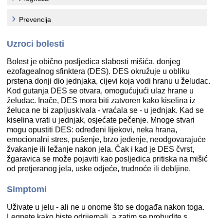
Prevencija
Uzroci bolesti
Bolest je obično posljedica slabosti mišića, donjeg
ezofagealnog sfinktera (DES). DES okružuje u obliku
prstena donji dio jednjaka, cijevi koja vodi hranu u želudac.
Kod gutanja DES se otvara, omogućujući ulaz hrane u
želudac. Inače, DES mora biti zatvoren kako kiselina iz
želuca ne bi zapljuskivala - vraćala se - u jednjak. Kad se
kiselina vrati u jednjak, osjećate pečenje. Mnoge stvari
mogu opustiti DES: određeni lijekovi, neka hrana,
emocionalni stres, pušenje, brzo jedenje, neodgovarajuće
žvakanje ili ležanje nakon jela. Čak i kad je DES čvrst,
žgaravica se može pojaviti kao posljedica pritiska na mišić
od pretjeranog jela, uske odjeće, trudnoće ili debljine.
Simptomi
Uživate u jelu - ali ne u onome što se događa nakon toga.
Legnete kako biste odrijemali, a zatim se probudite s