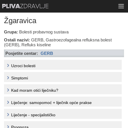
Žgaravica
Grupa:
Bolesti probavnog sustava
Ostali nazivi:
GERB, Gastroezofagealna refluksna bolest
(GERB), Refluks kiseline
Posjetite centar:
GERB
Uzroci bolesti
Simptomi
Kad moram otići liječniku?
Liječenje: samopomoć + liječnik opće prakse
Liječenje - specijalističko
Prognoza