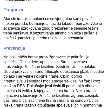
Prognoza
Ako ste trudni, simptomi će se vjerojatno sami povući
nakon poroda. Uzimanje antacida također pomaže. Ako je
žgaravica uzrokovana zbog prekomjerne tjelesne težine,
treba smršaviti. Konzumiranje alkoholnih pića i pušenje
potiču žgaravicu, pa treba razmisliti o prestanku.
Prevencija
Najbolji način borbe protiv žgaravice je pokušati je
spriječiti. Dok jedete, opustite se. Stres povećava
proizvodnju želučane kiseline. Sjednite. Jedite polako.
Dobro prožvačite hranu. Slušajte opuštajuću glazbu. Jedite
polako i ne velike količine hrane. Obilni obroci
prepunjavaju želudac i mogu protjerati kiselinu čak i kroz
snažan DES. Pokušajte jesti četiri ili pet manjih obroka
umjesto tri velika. Izbjegavajte ljutu hranu. Neka hrana
pojačava izlučivanje želučane kiseline: agrumi, češnjak,
gazirana pića, začinjena hrana i hrana na osnovi rajčice.
Neka hrana izaziva otpuštanje spojeva sličnih hormonima