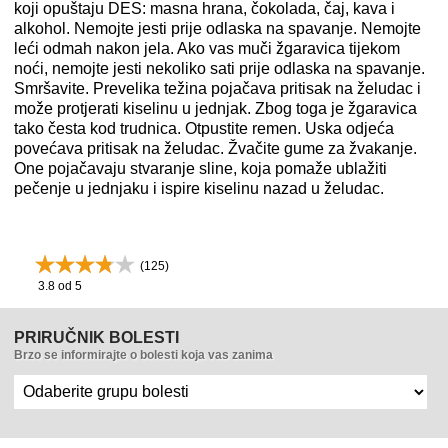
koji opuštaju DES: masna hrana, čokolada, čaj, kava i
alkohol. Nemojte jesti prije odlaska na spavanje. Nemojte
leći odmah nakon jela. Ako vas muči žgaravica tijekom
noći, nemojte jesti nekoliko sati prije odlaska na spavanje.
Smršavite. Prevelika težina pojačava pritisak na želudac i
može protjerati kiselinu u jednjak. Zbog toga je žgaravica
tako česta kod trudnica. Otpustite remen. Uska odjeća
povećava pritisak na želudac. Žvačite gume za žvakanje.
One pojačavaju stvaranje sline, koja pomaže ublažiti
pečenje u jednjaku i ispire kiselinu nazad u želudac.
(
125
)
3.8
od 5
PRIRUČNIK BOLESTI
Brzo se informirajte o bolesti koja vas zanima