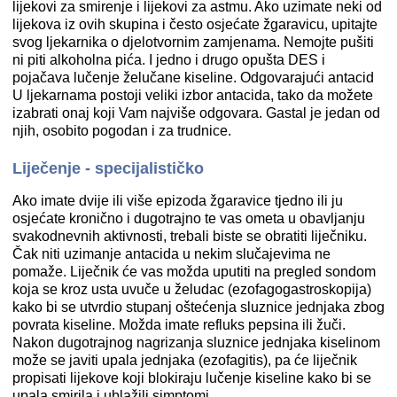
lijekovi za smirenje i lijekovi za astmu. Ako uzimate neki od
lijekova iz ovih skupina i često osjećate žgaravicu, upitajte
svog ljekarnika o djelotvornim zamjenama. Nemojte pušiti
ni piti alkoholna pića. I jedno i drugo opušta DES i
pojačava lučenje želučane kiseline. Odgovarajući antacid
U ljekarnama postoji veliki izbor antacida, tako da možete
izabrati onaj koji Vam najviše odgovara. Gastal je jedan od
njih, osobito pogodan i za trudnice.
Liječenje - specijalističko
Ako imate dvije ili više epizoda žgaravice tjedno ili ju
osjećate kronično i dugotrajno te vas ometa u obavljanju
svakodnevnih aktivnosti, trebali biste se obratiti liječniku.
Čak niti uzimanje antacida u nekim slučajevima ne
pomaže. Liječnik će vas možda uputiti na pregled sondom
koja se kroz usta uvuče u želudac (ezofagogastroskopija)
kako bi se utvrdio stupanj oštećenja sluznice jednjaka zbog
povrata kiseline. Možda imate refluks pepsina ili žuči.
Nakon dugotrajnog nagrizanja sluznice jednjaka kiselinom
može se javiti upala jednjaka (ezofagitis), pa će liječnik
propisati lijekove koji blokiraju lučenje kiseline kako bi se
upala smirila i ublažili simptomi.