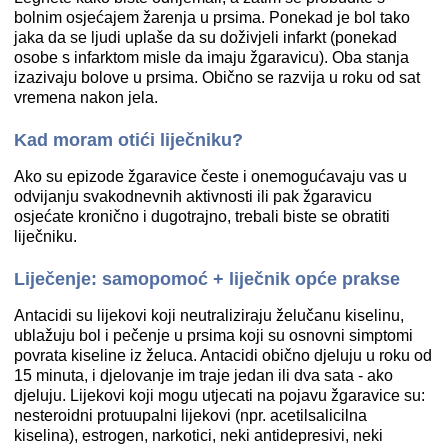
bolnim osjećajem žarenja u prsima. Ponekad je bol tako
jaka da se ljudi uplaše da su doživjeli infarkt (ponekad
osobe s infarktom misle da imaju žgaravicu). Oba stanja
izazivaju bolove u prsima. Obično se razvija u roku od sat
vremena nakon jela.
Kad moram otići liječniku?
Ako su epizode žgaravice česte i onemogućavaju vas u
odvijanju svakodnevnih aktivnosti ili pak žgaravicu
osjećate kronično i dugotrajno, trebali biste se obratiti
liječniku.
Liječenje: samopomoć + liječnik opće prakse
Antacidi su lijekovi koji neutraliziraju želučanu kiselinu,
ublažuju bol i pečenje u prsima koji su osnovni simptomi
povrata kiseline iz želuca. Antacidi obično djeluju u roku od
15 minuta, i djelovanje im traje jedan ili dva sata - ako
djeluju. Lijekovi koji mogu utjecati na pojavu žgaravice su:
nesteroidni protuupalni lijekovi (npr. acetilsalicilna
kiselina), estrogen, narkotici, neki antidepresivi, neki