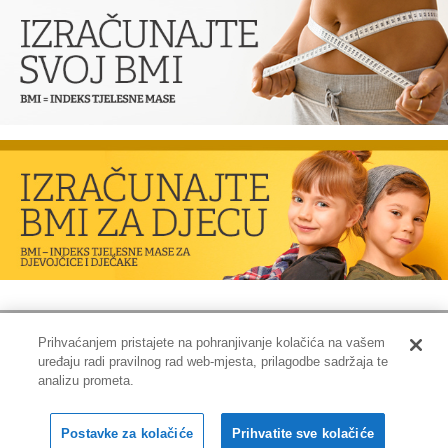
Prihvaćanjem pristajete na pohranjivanje kolačića na vašem
uređaju radi pravilnog rad web-mjesta, prilagodbe sadržaja te
Impressum
|
Pravne informacije
|
Zaštita privatnosti i kolačići
analizu prometa.
Copyright © 2001-2026 PLIVAzdravlje
Postavke za kolačiće
Prihvatite sve kolačiće
Sva prava pridržana.