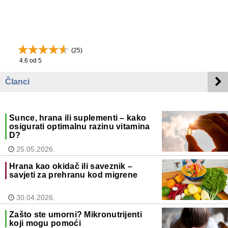
(
25
)
4.6
od 5
Članci
Sunce, hrana ili suplementi – kako
osigurati optimalnu razinu vitamina
D?
25.05.2026.
Hrana kao okidač ili saveznik –
savjeti za prehranu kod migrene
30.04.2026.
Zašto ste umorni? Mikronutrijenti
koji mogu pomoći