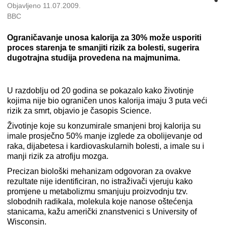
Objavljeno 11.07.2009.
BBC
Ograničavanje unosa kalorija za 30% može usporiti
proces starenja te smanjiti rizik za bolesti, sugerira
dugotrajna studija provedena na majmunima.
U razdoblju od 20 godina se pokazalo kako životinje
kojima nije bio ograničen unos kalorija imaju 3 puta veći
rizik za smrt, objavio je časopis Science.
Životinje koje su konzumirale smanjeni broj kalorija su
imale prosječno 50% manje izglede za obolijevanje od
raka, dijabetesa i kardiovaskularnih bolesti, a imale su i
manji rizik za atrofiju mozga.
Precizan biološki mehanizam odgovoran za ovakve
rezultate nije identificiran, no istraživači vjeruju kako
promjene u metabolizmu smanjuju proizvodnju tzv.
slobodnih radikala, molekula koje nanose oštećenja
stanicama, kažu američki znanstvenici s University of
Wisconsin.