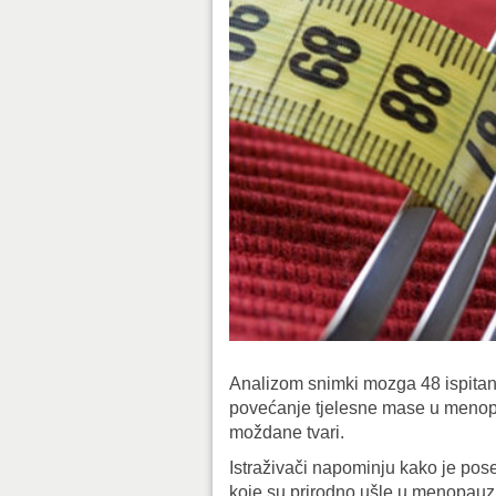
Analizom snimki mozga 48 ispitani
povećanje tjelesne mase u meno
moždane tvari.
Istraživači napominju kako je pose
koje su prirodno ušle u menopauzu, 