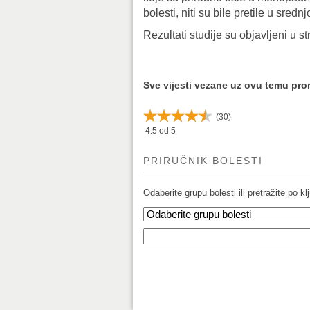
bolesti, niti su bile pretile u srednj
Rezultati studije su objavljeni u
Sve vijesti vezane uz ovu temu pr
(
30
)
4.5
od 5
PRIRUČNIK BOLESTI
Odaberite grupu bolesti ili pretražite po klj