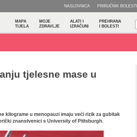
NASLOVNICA
PRIRUČNIK BOLEST
MAPA
MOJE
ALATI I
PREHRANA
TIJELA
ZDRAVLJE
IZRAČUNI
I BOLESTI
anju tjelesne mase u
e kilograme u menopauzi imaju veći rizik za gubitak
rički znanstvenici s University of Pittsburgh.