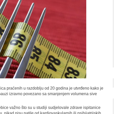
ca praćenih u razdoblju od 20 godina je utvrđeno kako je
pauzi izravno povezano sa smanjenjem volumena sive
bice važno što su u studiji sudjelovale zdrave ispitanice
nikad nisu patile od kardiovaskularnih ili psihijatrijskih