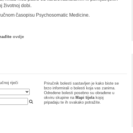
oj životnoj dobi.
 stručnom časopisu Psychosomatic Medicine.
onađite
ovdje
učnoj riječi
Priručnik bolesti sastavljen je kako biste se
brzo informirali o bolesti koja vas zanima.
Određene bolesti posebno su obrađene u
okviru skupine na
Mapi tijela
kojoj
pripadaju te ih svakako potražite.