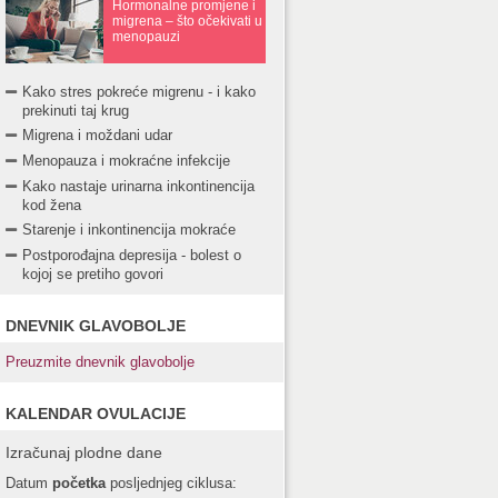
Hormonalne promjene i
migrena – što očekivati u
menopauzi
Kako stres pokreće migrenu - i kako
prekinuti taj krug
Migrena i moždani udar
Menopauza i mokraćne infekcije
Kako nastaje urinarna inkontinencija
kod žena
Starenje i inkontinencija mokraće
Postporođajna depresija - bolest o
kojoj se pretiho govori
DNEVNIK GLAVOBOLJE
Preuzmite dnevnik glavobolje
KALENDAR OVULACIJE
Izračunaj plodne dane
Datum
početka
posljednjeg ciklusa: