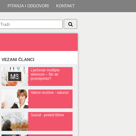
I
PITANJA I ODGOVORI
KONTAKT
VEZANI ČLANCI
Liječenje multiple
skleroze – što se
promijenilo?
Valovi vrućine - valunzi
Suicid - prekid tišine