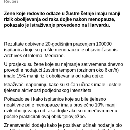
Reuters
Žene koje redovito odlaze u žustre šetnje imaju manji
rizik obolijevanja od raka dojke nakon menopauze,
pokazalo je istraživanje provedeno na Harvardu.
Rezultate dobivene 20-godišnjim praćenjem 100000
ispitanica koje su prošle menopauzu je objavio časopis
Archives of Internal Medicine.
U prosjeku su žene koje su najmanje sat vremena dnevno
provodile hodajući žustrim tempom (brzinom oko 6km/h)
imale 15% manji rizik obolijevanja od raka dojke.
Istraživači napominju kako su sličan učinak imale i ostele
tjelesne aktivnosti podjednakog intenziteta.
Pokazalo se i kako ispitanice koje su bile tjelesno
neaktivne prije menopauze imaju prosječno 10% manji
rizik obolijevanja od raka dojke ako su u međuvremenu
počele prakticirati ovaj oblik tjelovježbe.
Znanstvenici dodaju kako je pozitivan učinak hodanja bio