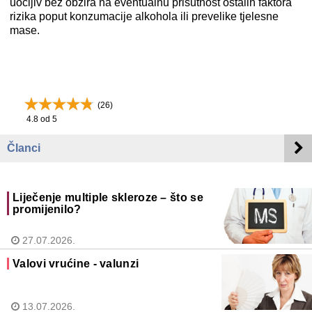
uočljiv bez obzira na eventualnu prisutnost ostalih faktora
rizika poput konzumacije alkohola ili prevelike tjelesne
mase.
(
26
)
4.8
od 5
Članci
Liječenje multiple skleroze – što se
promijenilo?
27.07.2026.
Valovi vrućine - valunzi
13.07.2026.