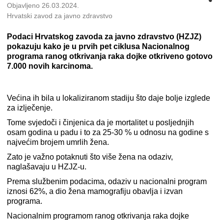
Objavljeno 26.03.2024.
Hrvatski zavod za javno zdravstvo
Podaci Hrvatskog zavoda za javno zdravstvo (HZJZ)
pokazuju kako je u prvih pet ciklusa Nacionalnog
programa ranog otkrivanja raka dojke otkriveno gotovo
7.000 novih karcinoma.
Većina ih bila u lokaliziranom stadiju što daje bolje izglede
za izlječenje.
Tome svjedoči i činjenica da je mortalitet u posljednjih
osam godina u padu i to za 25-30 % u odnosu na godine s
najvećim brojem umrlih žena.
Zato je važno potaknuti što više žena na odaziv,
naglašavaju u HZJZ-u.
Prema službenim podacima, odaziv u nacionalni program
iznosi 62%, a dio žena mamografiju obavlja i izvan
programa.
Nacionalnim programom ranog otkrivanja raka dojke