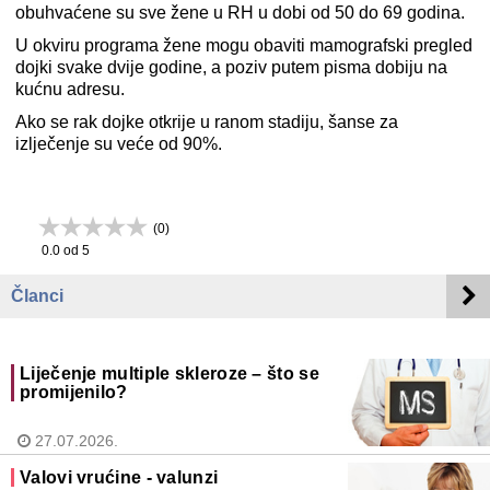
obuhvaćene su sve žene u RH u dobi od 50 do 69 godina.
U okviru programa žene mogu obaviti mamografski pregled
dojki svake dvije godine, a poziv putem pisma dobiju na
kućnu adresu.
Ako se rak dojke otkrije u ranom stadiju, šanse za
izlječenje su veće od 90%.
(
0
)
0.0
od 5
Članci
Liječenje multiple skleroze – što se
promijenilo?
27.07.2026.
Valovi vrućine - valunzi