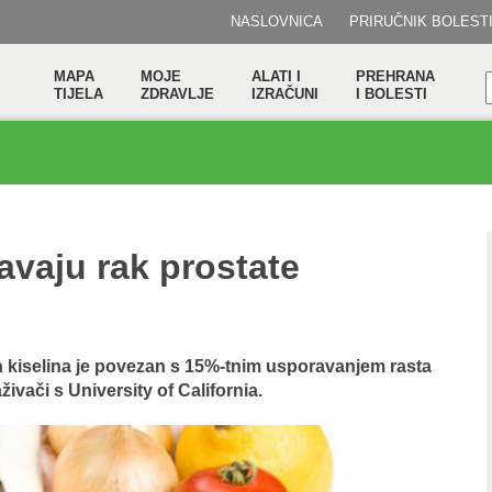
NASLOVNICA
PRIRUČNIK BOLEST
MAPA
MOJE
ALATI I
PREHRANA
TIJELA
ZDRAVLJE
IZRAČUNI
I BOLESTI
vaju rak prostate
kiselina je povezan s 15%-tnim usporavanjem rasta
živači s University of California.