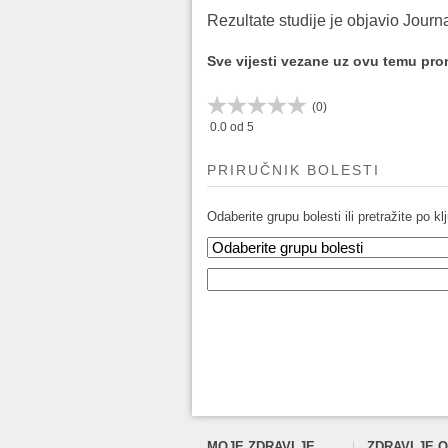
Rezultate studije je objavio Journa
Sve vijesti vezane uz ovu temu pr
(
0
)
0.0
od 5
PRIRUČNIK BOLESTI
Odaberite grupu bolesti ili pretražite po klj
MOJE ZDRAVLJE
ZDRAVLJE O