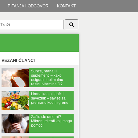
I
PITANJA I ODGOVORI
KONTAKT
VEZANI ČLANCI
Sunce, hrana ili
suplementi – kako
osigurati optimalnu
razinu vitamina D?
Hrana kao okidač ili
saveznik – savjeti za
prehranu kod migrene
Zašto ste umorni?
Mikronutrijenti koji mogu
pomoći