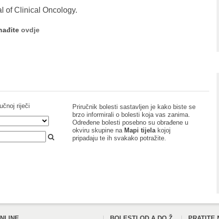
l of Clinical Oncology.
onađite
ovdje
učnoj riječi
Priručnik bolesti sastavljen je kako biste se
brzo informirali o bolesti koja vas zanima.
Određene bolesti posebno su obrađene u
okviru skupine na
Mapi tijela
kojoj
pripadaju te ih svakako potražite.
NLINE
BOLESTI OD A DO Ž
PRATITE 