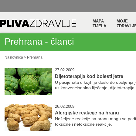
MAPA
MOJE
TIJELA
ZDRAVLJ
Prehrana - članci
Naslovnica
>
Prehrana
27.02.2009.
Dijetoterapija kod bolesti jetre
U pacijenata u kojih je došlo do oboljenja 
uz konvencionalno liječenje, dijetoterapija
26.02.2009.
Alergijske reakcije na hranu
Neželjene reakcije na hranu mogu se podije
toksične i netoksične reakcije.