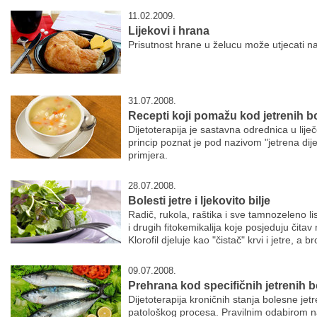
11.02.2009.
Lijekovi i hrana
Prisutnost hrane u želucu može utjecati na 
31.07.2008.
Recepti koji pomažu kod jetrenih bo
Dijetoterapija je sastavna odrednica u liječ
princip poznat je pod nazivom "jetrena dije
primjera.
28.07.2008.
Bolesti jetre i ljekovito bilje
Radič, rukola, raštika i sve tamnozeleno li
i drugih fitokemikalija koje posjeduju čitav 
Klorofil djeluje kao "čistač" krvi i jetre, a br
09.07.2008.
Prehrana kod specifičnih jetrenih b
Dijetoterapija kroničnih stanja bolesne jetr
patološkog procesa. Pravilnim odabirom n