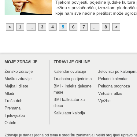
Tijekom povijesti, pojedine ljudske kultur
težinu s privlačnošću, izrazitom plodnoš
koje nam sve načine pretilost može ugroziti
<
1
...
3
4
5
6
7
...
8
>
MOJE ZDRAVLJE
ZDRAVLJE ONLINE
Žensko zdravlje
Kalendar ovulacije
Jelovnici po kalorijam
Muško zdravlje
Trudnoća po tjednima
Peludni kalendar
Majka i dijete
BMI - Indeks tjelesne
Peludna prognoza
mase
Mladi
Virtualni atlas
BMI kalkulator za
Treća dob
Vježbe
djecu
Prehrana
Kalkulator kalorija
Tjelovježba
Ostalo
Zdravlje je danas jedna od tema u središtu zanimanja i veliki broj ljudi upravo na