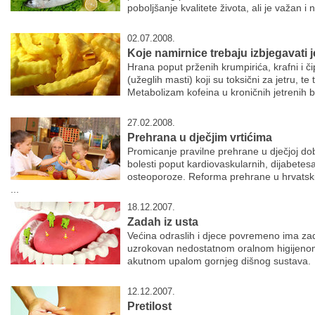
poboljšanje kvalitete života, ali je važan i 
02.07.2008.
Koje namirnice trebaju izbjegavati j
Hrana poput prženih krumpirića, krafni i či
(užeglih masti) koji su toksični za jetru, t
Metabolizam kofeina u kroničnih jetrenih b
27.02.2008.
Prehrana u dječjim vrtićima
Promicanje pravilne prehrane u dječjoj dob
bolesti poput kardiovaskularnih, dijabetesa 
osteoporoze. Reforma prehrane u hrvatski
...
18.12.2007.
Zadah iz usta
Većina odraslih i djece povremeno ima zad
uzrokovan nedostatnom oralnom higijeno
akutnom upalom gornjeg dišnog sustava.
12.12.2007.
Pretilost