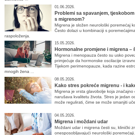
01.06.2026.
Problemi sa spavanjem, tjeskobom i
s migrenom?
Migrena je složen neurološki poremećaj koji
Često dolazi u kombinaciji s poremećaji
raspoloženja.
15.05.2026.
Hormonalne promjene i migrena – š
Migrena i menopauza često su usko povez
primjećuje da hormonske oscilacije izravno 
Tijekom perimenopauze, kada razine estro
mnogih žena ...
08.05.2026.
Kako stres pokreće migrenu - i kako
Migrena je vrsta glavobolje koja značajno
narušava kvalitetu života. Stres je jedan o
može regulirati, čime se može smanjiti uč
04.05.2026.
Migrena i moždani udar
Moždani udar i migrena česti su, klinički zn
onesposobljavajući neurološki poremećaji.