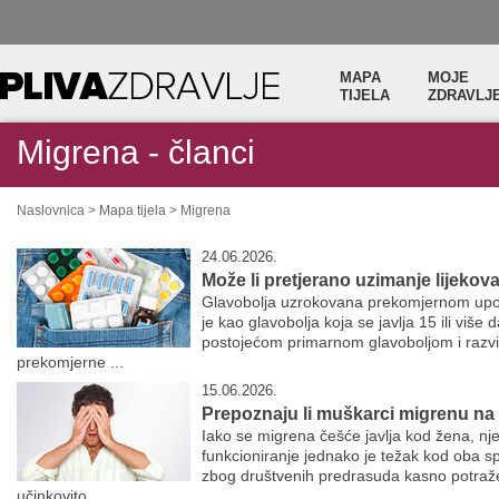
MAPA
MOJE
TIJELA
ZDRAVLJ
Migrena - članci
Naslovnica
>
Mapa tijela
>
Migrena
24.06.2026.
Može li pretjerano uzimanje lijekov
Glavobolja uzrokovana prekomjernom upo
je kao glavobolja koja se javlja 15 ili viš
postojećom primarnom glavoboljom i razvij
prekomjerne ...
15.06.2026.
Prepoznaju li muškarci migrenu na
Iako se migrena češće javlja kod žena, nj
funkcioniranje jednako je težak kod oba 
zbog društvenih predrasuda kasno potraž
učinkovito ...