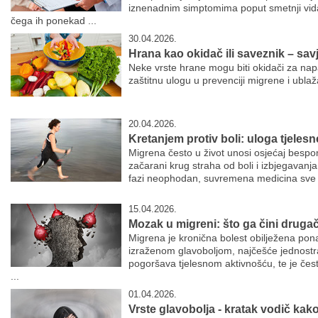
iznenadnim simptomima poput smetnji vida,
čega ih ponekad ...
30.04.2026.
Hrana kao okidač ili saveznik – sav
Neke vrste hrane mogu biti okidači za na
zaštitnu ulogu u prevenciji migrene i ubl
20.04.2026.
Kretanjem protiv boli: uloga tjelesn
Migrena često u život unosi osjećaj bespom
začarani krug straha od boli i izbjegavanja
fazi neophodan, suvremena medicina sve v
15.04.2026.
Mozak u migreni: što ga čini drugač
Migrena je kronična bolest obilježena pon
izraženom glavoboljom, najčešće jednostra
pogoršava tjelesnom aktivnošću, te je če
...
01.04.2026.
Vrste glavobolja - kratak vodič kako 