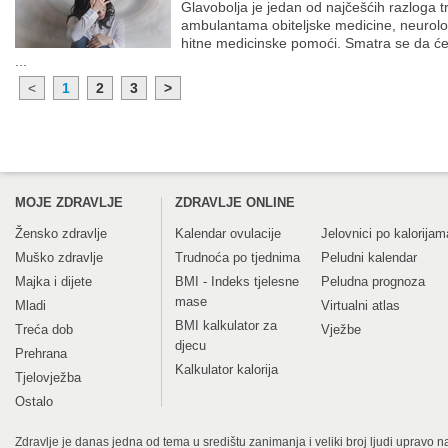
Glavobolja je jedan od najčešćih razloga tr
ambulantama obiteljske medicine, neurol
hitne medicinske pomoći. Smatra se da ć
...
<
1
2
3
>
MOJE ZDRAVLJE
ZDRAVLJE ONLINE
Žensko zdravlje
Kalendar ovulacije
Jelovnici po kalorijam
Muško zdravlje
Trudnoća po tjednima
Peludni kalendar
Majka i dijete
BMI - Indeks tjelesne
Peludna prognoza
mase
Mladi
Virtualni atlas
BMI kalkulator za
Treća dob
Vježbe
djecu
Prehrana
Kalkulator kalorija
Tjelovježba
Ostalo
Zdravlje je danas jedna od tema u središtu zanimanja i veliki broj ljudi upravo na