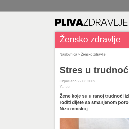
Žensko zdravlje
Naslovnica
>
Žensko zdravlje
Stres u trudnoći
Objavljeno 22.06.2009.
Yahoo
Žene koje su u ranoj trudnoći i
roditi dijete sa smanjenom por
Nizozemskoj.