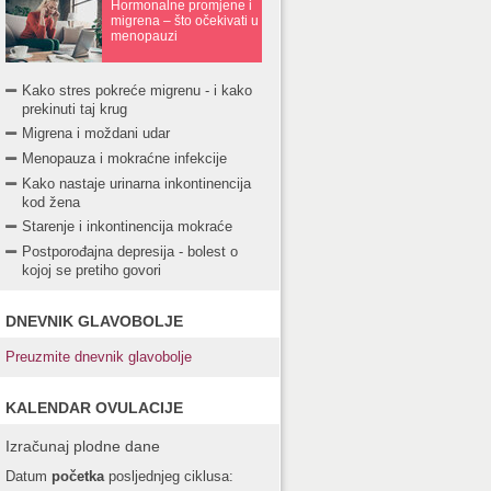
Hormonalne promjene i
migrena – što očekivati u
menopauzi
Kako stres pokreće migrenu - i kako
prekinuti taj krug
Migrena i moždani udar
Menopauza i mokraćne infekcije
Kako nastaje urinarna inkontinencija
kod žena
Starenje i inkontinencija mokraće
Postporođajna depresija - bolest o
kojoj se pretiho govori
DNEVNIK GLAVOBOLJE
Preuzmite dnevnik glavobolje
KALENDAR OVULACIJE
Izračunaj plodne dane
Datum
početka
posljednjeg ciklusa: