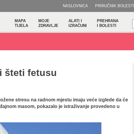
NASLOVNICA
PRIRUČNIK BOLEST
MAPA
MOJE
ALATI I
PREHRANA
TIJELA
ZDRAVLJE
IZRAČUNI
I BOLESTI
 šteti fetusu
zložene stresu na radnom mjestu imaju veće izglede da će
ođajnom masom, pokazalo je istraživanje provedeno u