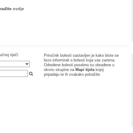
onađite
ovdje
učnoj riječi
Priručnik bolesti sastavljen je kako biste se
brzo informirali o bolesti koja vas zanima.
Određene bolesti posebno su obrađene u
okviru skupine na
Mapi tijela
kojoj
pripadaju te ih svakako potražite.