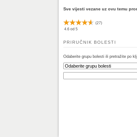
Sve vijesti vezane uz ovu temu pr
(
27
)
4.6
od 5
PRIRUČNIK BOLESTI
Odaberite grupu bolesti ili pretražite po klj