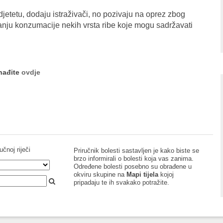
i djetetu, dodaju istraživači, no pozivaju na oprez zbog
nju konzumacije nekih vrsta ribe koje mogu sadržavati
onađite
ovdje
učnoj riječi
Priručnik bolesti sastavljen je kako biste se
brzo informirali o bolesti koja vas zanima.
Određene bolesti posebno su obrađene u
okviru skupine na
Mapi tijela
kojoj
pripadaju te ih svakako potražite.