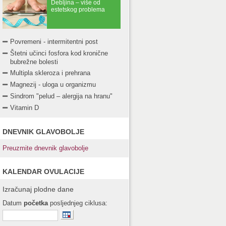
Debljina – više od
estetskog problema
Povremeni - intermitentni post
Štetni učinci fosfora kod kronične
bubrežne bolesti
Multipla skleroza i prehrana
Magnezij - uloga u organizmu
Sindrom "pelud – alergija na hranu"
Vitamin D
DNEVNIK GLAVOBOLJE
Preuzmite dnevnik glavobolje
KALENDAR OVULACIJE
Izračunaj plodne dane
Datum
početka
posljednjeg ciklusa: