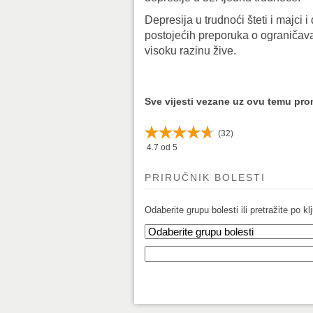
Depresija u trudnoći šteti i majci 
postojećih preporuka o ograničava
visoku razinu žive.
Sve vijesti vezane uz ovu temu pr
(
32
)
4.7
od 5
PRIRUČNIK BOLESTI
Odaberite grupu bolesti ili pretražite po klj