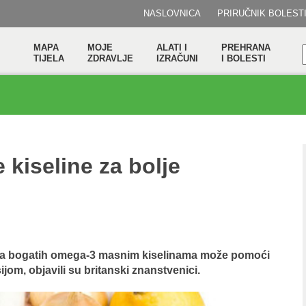
NASLOVNICA
PRIRUČNIK BOLEST
MAPA
MOJE
ALATI I
PREHRANA
TIJELA
ZDRAVLJE
IZRAČUNI
I BOLESTI
kiseline za bolje
ra bogatih omega-3 masnim kiselinama može pomoći
m, objavili su britanski znanstvenici.