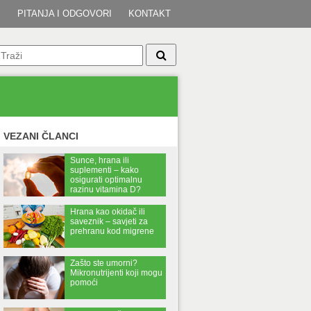
I
PITANJA I ODGOVORI
KONTAKT
VEZANI ČLANCI
Sunce, hrana ili
suplementi – kako
osigurati optimalnu
razinu vitamina D?
Hrana kao okidač ili
saveznik – savjeti za
prehranu kod migrene
Zašto ste umorni?
Mikronutrijenti koji mogu
pomoći