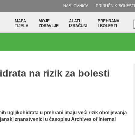
NASLOVNICA
PRIRUČNIK BOLEST
MAPA
MOJE
ALATI I
PREHRANA
TIJELA
ZDRAVLJE
IZRAČUNI
I BOLESTI
idrata na rizik za bolesti
 ugljikohidrata u prehrani imaju veći rizik obolijevanja
ijanski znanstvenici u časopisu Archives of Internal