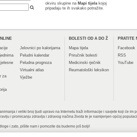
okviru skupine na
Mapi tijela
kojoj
pripadaju te ih svakako potražite.
NLINE
BOLESTI OD A DO Ž
PRATITE 
acije
Jelovnici po kalorijama
Mapa tijela
Facebook
tjednima
Peludni kalendar
Priručnik bolesti
RSS
tjelesne
Peludna prognoza
Medicinski rječnik
YouTube
Virtualni atlas
Reumatološki leksikon
r za
Vježbe
orija
imanja i veliki broj ljudi upravo na Internetu traži informacije i savjete koji će im
dravlju i promicanju zdravlja i zdravog načina života te je namijenjen općoj populac
dloge i zato, pišite nam i pomozite da budemo još bolji!