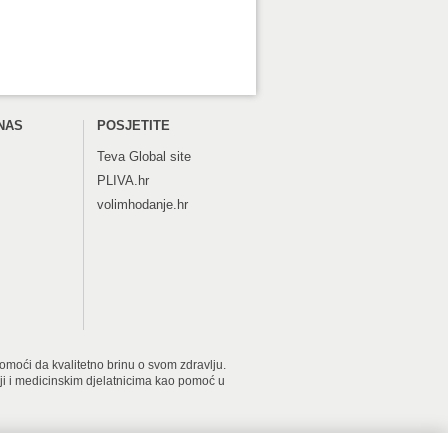
NAS
POSJETITE
Teva
Global site
PLIVA.hr
volimhodanje.hr
 pomoći da kvalitetno brinu o svom zdravlju.
iji i medicinskim djelatnicima kao pomoć u