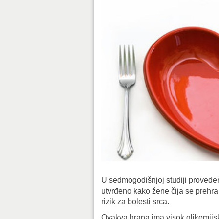
U sedmogodišnjoj studiji proveden
utvrđeno kako žene čija se prehran
rizik za bolesti srca.
Ovakva hrana ima visok glikemijsk