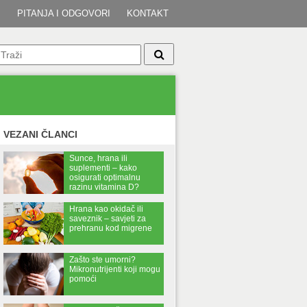
I
PITANJA I ODGOVORI
KONTAKT
VEZANI ČLANCI
Sunce, hrana ili
suplementi – kako
osigurati optimalnu
razinu vitamina D?
Hrana kao okidač ili
saveznik – savjeti za
prehranu kod migrene
Zašto ste umorni?
Mikronutrijenti koji mogu
pomoći