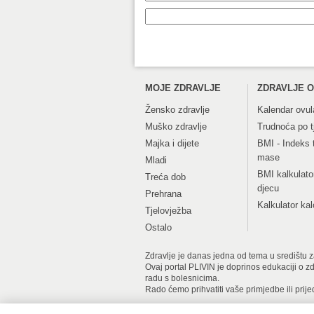
MOJE ZDRAVLJE
ZDRAVLJE O
Žensko zdravlje
Kalendar ovul
Muško zdravlje
Trudnoća po 
Majka i dijete
BMI - Indeks 
mase
Mladi
BMI kalkulato
Treća dob
djecu
Prehrana
Kalkulator kal
Tjelovježba
Ostalo
Zdravlje je danas jedna od tema u središtu zan
Ovaj portal PLIVIN je doprinos edukaciji o z
radu s bolesnicima.
Rado ćemo prihvatiti vaše primjedbe ili prije