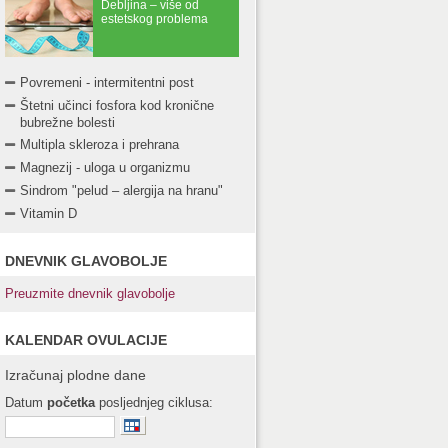
Debljina – više od
estetskog problema
Povremeni - intermitentni post
Štetni učinci fosfora kod kronične
bubrežne bolesti
Multipla skleroza i prehrana
Magnezij - uloga u organizmu
Sindrom "pelud – alergija na hranu"
Vitamin D
DNEVNIK GLAVOBOLJE
Preuzmite dnevnik glavobolje
KALENDAR OVULACIJE
Izračunaj plodne dane
Datum
početka
posljednjeg ciklusa: