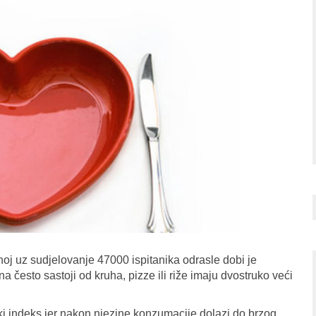
oj uz sudjelovanje 47000 ispitanika odrasle dobi je
a često sastoji od kruha, pizze ili riže imaju dvostruko veći
i indeks jer nakon njezine konzumacije dolazi do brzog