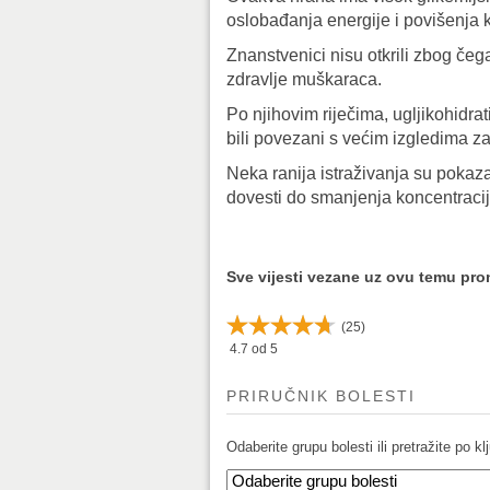
oslobađanja energije i povišenja k
Znanstvenici nisu otkrili zbog čeg
zdravlje muškaraca.
Po njihovim riječima, ugljikohidrat
bili povezani s većim izgledima za 
Neka ranija istraživanja su poka
dovesti do smanjenja koncentracije
Sve vijesti vezane uz ovu temu pr
(
25
)
4.7
od 5
PRIRUČNIK BOLESTI
Odaberite grupu bolesti ili pretražite po klj