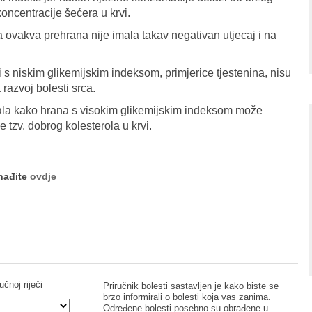
oncentracije šećera u krvi.
a ovakva prehrana nije imala takav negativan utjecaj i na
i s niskim glikemijskim indeksom, primjerice tjestenina, nisu
razvoj bolesti srca.
zala kako hrana s visokim glikemijskim indeksom može
 tzv. dobrog kolesterola u krvi.
onađite
ovdje
učnoj riječi
Priručnik bolesti sastavljen je kako biste se
brzo informirali o bolesti koja vas zanima.
Određene bolesti posebno su obrađene u