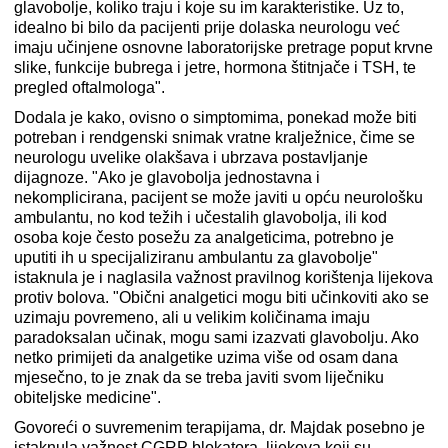
glavobolje, koliko traju i koje su im karakteristike. Uz to,
idealno bi bilo da pacijenti prije dolaska neurologu već
imaju učinjene osnovne laboratorijske pretrage poput krvne
slike, funkcije bubrega i jetre, hormona štitnjače i TSH, te
pregled oftalmologa".
Dodala je kako, ovisno o simptomima, ponekad može biti
potreban i rendgenski snimak vratne kralježnice, čime se
neurologu uvelike olakšava i ubrzava postavljanje
dijagnoze. "Ako je glavobolja jednostavna i
nekomplicirana, pacijent se može javiti u opću neurološku
ambulantu, no kod težih i učestalih glavobolja, ili kod
osoba koje često posežu za analgeticima, potrebno je
uputiti ih u specijaliziranu ambulantu za glavobolje"
istaknula je i naglasila važnost pravilnog korištenja lijekova
protiv bolova. "Obični analgetici mogu biti učinkoviti ako se
uzimaju povremeno, ali u velikim količinama imaju
paradoksalan učinak, mogu sami izazvati glavobolju. Ako
netko primijeti da analgetike uzima više od osam dana
mjesečno, to je znak da se treba javiti svom liječniku
obiteljske medicine".
Govoreći o suvremenim terapijama, dr. Majdak posebno je
istaknula važnost CGRP blokatora, lijekova koji su