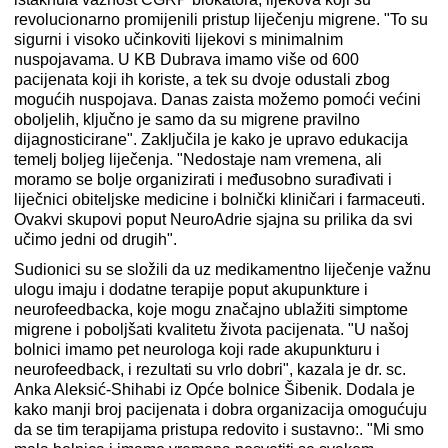
revolucionarno promijenili pristup liječenju migrene. "To su
sigurni i visoko učinkoviti lijekovi s minimalnim
nuspojavama. U KB Dubrava imamo više od 600
pacijenata koji ih koriste, a tek su dvoje odustali zbog
mogućih nuspojava. Danas zaista možemo pomoći većini
oboljelih, ključno je samo da su migrene pravilno
dijagnosticirane". Zaključila je kako je upravo edukacija
temelj boljeg liječenja. "Nedostaje nam vremena, ali
moramo se bolje organizirati i međusobno surađivati i
liječnici obiteljske medicine i bolnički kliničari i farmaceuti.
Ovakvi skupovi poput NeuroAdrie sjajna su prilika da svi
učimo jedni od drugih".
Sudionici su se složili da uz medikamentno liječenje važnu
ulogu imaju i dodatne terapije poput akupunkture i
neurofeedbacka, koje mogu značajno ublažiti simptome
migrene i poboljšati kvalitetu života pacijenata. "U našoj
bolnici imamo pet neurologa koji rade akupunkturu i
neurofeedback, i rezultati su vrlo dobri", kazala je dr. sc.
Anka Aleksić-Shihabi iz Opće bolnice Šibenik. Dodala je
kako manji broj pacijenata i dobra organizacija omogućuju
da se tim terapijama pristupa redovito i sustavno:. "Mi smo