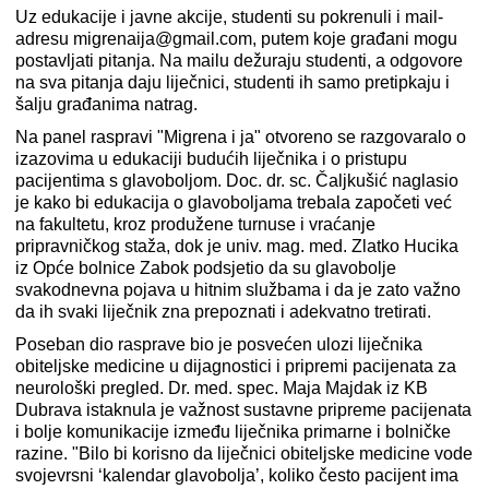
Uz edukacije i javne akcije, studenti su pokrenuli i mail-
adresu migrenaija@gmail.com, putem koje građani mogu
postavljati pitanja. Na mailu dežuraju studenti, a odgovore
na sva pitanja daju liječnici, studenti ih samo pretipkaju i
šalju građanima natrag.
Na panel raspravi "Migrena i ja" otvoreno se razgovaralo o
izazovima u edukaciji budućih liječnika i o pristupu
pacijentima s glavoboljom. Doc. dr. sc. Čaljkušić naglasio
je kako bi edukacija o glavoboljama trebala započeti već
na fakultetu, kroz produžene turnuse i vraćanje
pripravničkog staža, dok je univ. mag. med. Zlatko Hucika
iz Opće bolnice Zabok podsjetio da su glavobolje
svakodnevna pojava u hitnim službama i da je zato važno
da ih svaki liječnik zna prepoznati i adekvatno tretirati.
Poseban dio rasprave bio je posvećen ulozi liječnika
obiteljske medicine u dijagnostici i pripremi pacijenata za
neurološki pregled. Dr. med. spec. Maja Majdak iz KB
Dubrava istaknula je važnost sustavne pripreme pacijenata
i bolje komunikacije između liječnika primarne i bolničke
razine. "Bilo bi korisno da liječnici obiteljske medicine vode
svojevrsni ‘kalendar glavobolja’, koliko često pacijent ima