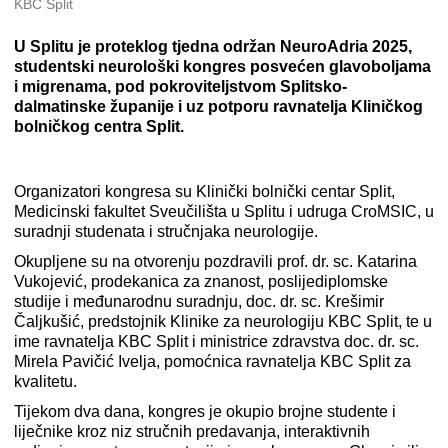
KBC Split
U Splitu je proteklog tjedna održan NeuroAdria 2025,
studentski neurološki kongres posvećen glavoboljama
i migrenama, pod pokroviteljstvom Splitsko-
dalmatinske županije i uz potporu ravnatelja Kliničkog
bolničkog centra Split.
Organizatori kongresa su Klinički bolnički centar Split,
Medicinski fakultet Sveučilišta u Splitu i udruga CroMSIC, u
suradnji studenata i stručnjaka neurologije.
Okupljene su na otvorenju pozdravili prof. dr. sc. Katarina
Vukojević, prodekanica za znanost, poslijediplomske
studije i međunarodnu suradnju, doc. dr. sc. Krešimir
Čaljkušić, predstojnik Klinike za neurologiju KBC Split, te u
ime ravnatelja KBC Split i ministrice zdravstva doc. dr. sc.
Mirela Pavičić Ivelja, pomoćnica ravnatelja KBC Split za
kvalitetu.
Tijekom dva dana, kongres je okupio brojne studente i
liječnike kroz niz stručnih predavanja, interaktivnih