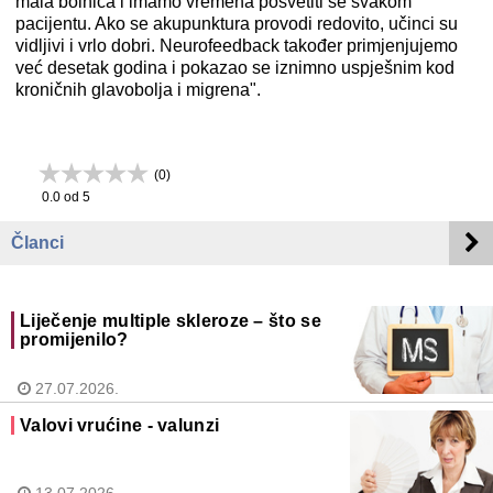
mala bolnica i imamo vremena posvetiti se svakom
pacijentu. Ako se akupunktura provodi redovito, učinci su
vidljivi i vrlo dobri. Neurofeedback također primjenjujemo
već desetak godina i pokazao se iznimno uspješnim kod
kroničnih glavobolja i migrena".
(
0
)
0.0
od 5
Članci
Liječenje multiple skleroze – što se
promijenilo?
27.07.2026.
Valovi vrućine - valunzi