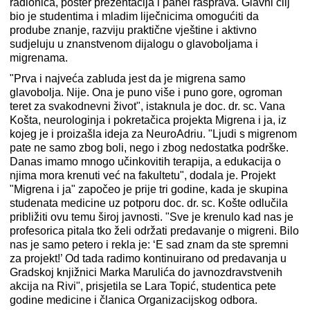
radionica, poster prezentacija i panel rasprava. Glavni cilj
bio je studentima i mladim liječnicima omogućiti da
prodube znanje, razviju praktične vještine i aktivno
sudjeluju u znanstvenom dijalogu o glavoboljama i
migrenama.
"Prva i najveća zabluda jest da je migrena samo
glavobolja. Nije. Ona je puno više i puno gore, ogroman
teret za svakodnevni život", istaknula je doc. dr. sc. Vana
Košta, neurologinja i pokretačica projekta Migrena i ja, iz
kojeg je i proizašla ideja za NeuroAdriu. "Ljudi s migrenom
pate ne samo zbog boli, nego i zbog nedostatka podrške.
Danas imamo mnogo učinkovitih terapija, a edukacija o
njima mora krenuti već na fakultetu", dodala je. Projekt
"Migrena i ja" započeo je prije tri godine, kada je skupina
studenata medicine uz potporu doc. dr. sc. Košte odlučila
približiti ovu temu široj javnosti. "Sve je krenulo kad nas je
profesorica pitala tko želi održati predavanje o migreni. Bilo
nas je samo petero i rekla je: ‘E sad znam da ste spremni
za projekt!’ Od tada radimo kontinuirano od predavanja u
Gradskoj knjižnici Marka Marulića do javnozdravstvenih
akcija na Rivi", prisjetila se Lara Topić, studentica pete
godine medicine i članica Organizacijskog odbora.