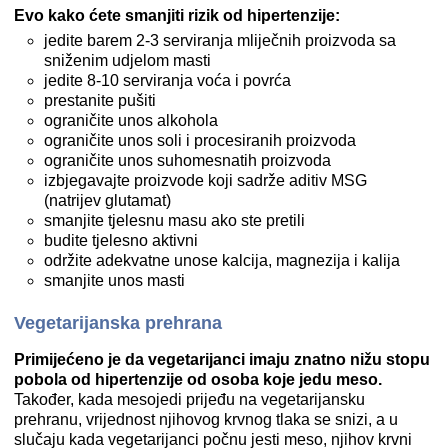
Evo kako ćete smanjiti rizik od hipertenzije:
jedite barem 2-3 serviranja mliječnih proizvoda sa
sniženim udjelom masti
jedite 8-10 serviranja voća i povrća
prestanite pušiti
ograničite unos alkohola
ograničite unos soli i procesiranih proizvoda
ograničite unos suhomesnatih proizvoda
izbjegavajte proizvode koji sadrže aditiv MSG
(natrijev glutamat)
smanjite tjelesnu masu ako ste pretili
budite tjelesno aktivni
održite adekvatne unose kalcija, magnezija i kalija
smanjite unos masti
Vegetarijanska prehrana
Primijećeno je da vegetarijanci imaju znatno nižu stopu
pobola od hipertenzije od osoba koje jedu meso.
Također, kada mesojedi prijeđu na vegetarijansku
prehranu, vrijednost njihovog krvnog tlaka se snizi, a u
slučaju kada vegetarijanci počnu jesti meso, njihov krvni