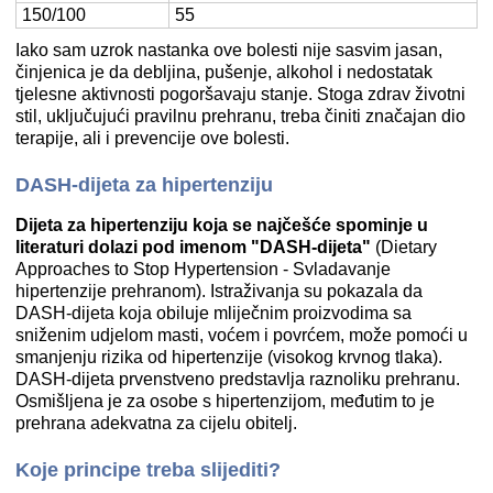
150/100
55
Iako sam uzrok nastanka ove bolesti nije sasvim jasan,
činjenica je da debljina, pušenje, alkohol i nedostatak
tjelesne aktivnosti pogoršavaju stanje. Stoga zdrav životni
stil, uključujući pravilnu prehranu, treba činiti značajan dio
terapije, ali i prevencije ove bolesti.
DASH-dijeta za hipertenziju
Dijeta za hipertenziju koja se najčešće spominje u
literaturi dolazi pod imenom "DASH-dijeta"
(Dietary
Approaches to Stop Hypertension - Svladavanje
hipertenzije prehranom). Istraživanja su pokazala da
DASH-dijeta koja obiluje mliječnim proizvodima sa
sniženim udjelom masti, voćem i povrćem, može pomoći u
smanjenju rizika od hipertenzije (visokog krvnog tlaka).
DASH-dijeta prvenstveno predstavlja raznoliku prehranu.
Osmišljena je za osobe s hipertenzijom, međutim to je
prehrana adekvatna za cijelu obitelj.
Koje principe treba slijediti?