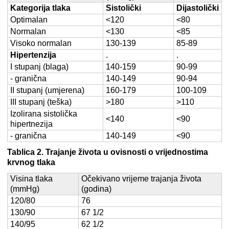
Kategorija tlaka
Sistolički
Dijastolički
Optimalan
<120
<80
Normalan
<130
<85
Visoko normalan
130-139
85-89
Hipertenzija
.
.
I stupanj (blaga)
140-159
90-99
- granična
140-149
90-94
II stupanj (umjerena)
160-179
100-109
III stupanj (teška)
>180
>110
Izolirana sistolička
<140
<90
hipertnezija
- granična
140-149
<90
Tablica 2. Trajanje života u ovisnosti o vrijednostima
krvnog tlaka
Visina tlaka
Očekivano vrijeme trajanja života
(mmHg)
(godina)
120/80
76
130/90
67 1/2
140/95
62 1/2