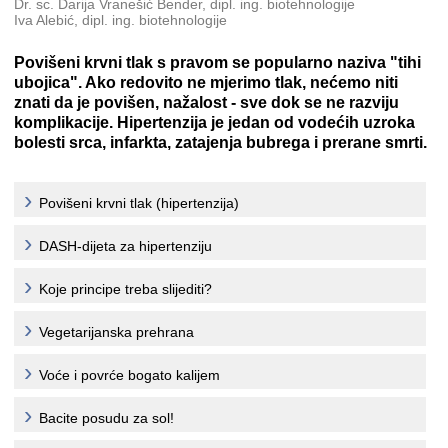
Dr. sc. Darija Vranešić Bender, dipl. ing. biotehnologije
Iva Alebić, dipl. ing. biotehnologije
Povišeni krvni tlak s pravom se popularno naziva "tihi
ubojica". Ako redovito ne mjerimo tlak, nećemo niti
znati da je povišen, nažalost - sve dok se ne razviju
komplikacije. Hipertenzija je jedan od vodećih uzroka
bolesti srca, infarkta, zatajenja bubrega i prerane smrti.
Povišeni krvni tlak (hipertenzija)
DASH-dijeta za hipertenziju
Koje principe treba slijediti?
Vegetarijanska prehrana
Voće i povrće bogato kalijem
Bacite posudu za sol!