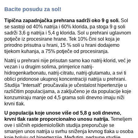
Bacite posudu za sol!
Tipična zapadnjačka prehrana sadrži oko 9 g soli.
Sol
se sastoji od 40% natrija i 60% klorida, pa stoga 9 g soli
sadrži 3,6 g natrija i 5,4 g klorida. Sol u prehrani uglavnom
potječe iz procesirane hrane. Tek 10% čini sol koja je
prirodno prisutna u hrani, 15 % soli u hrani dodajemo
tijekom kuhanja, a 75% potječe od procesiranja.
Natrij u prehrani nije prisutan samo kao natrij-klorid, već je
vezan i u drugim solima, primjerice natrij-
hidrogenkarbonatu, natrij-citratu, natrij-glutamatu, a svi ti
oblici pridonose ukupnoj koncentraciji natrija u prehrani.
Studija "Intersalt" proučavala je učestalost hipertenzije u
različitim populacijama, a zaključeno je da populacije koje
konzumiraju manje od 4,5 grama soli dnevno imaju niži
krvni tlak.
U populacija koje unose više od 5,8 g soli dnevno,
krvni tlak raste proporcionalno unosu natrija.
Temeljem
ove i sličnih epidemioloških studija preporučuje se
smanjen unos natrija u svrhu sniženja krvnog tlaka u osoba
koje boluju od hipertenzije. Međutim, nedavne studije