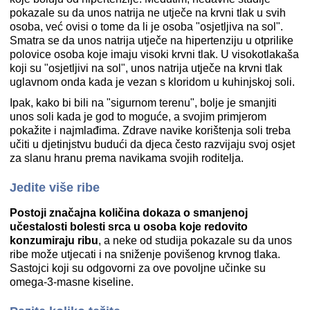
pokazale su da unos natrija ne utječe na krvni tlak u svih
osoba, već ovisi o tome da li je osoba "osjetljiva na sol".
Smatra se da unos natrija utječe na hipertenziju u otprilike
polovice osoba koje imaju visoki krvni tlak. U visokotlakaša
koji su "osjetljivi na sol", unos natrija utječe na krvni tlak
uglavnom onda kada je vezan s kloridom u kuhinjskoj soli.
Ipak, kako bi bili na "sigurnom terenu", bolje je smanjiti
unos soli kada je god to moguće, a svojim primjerom
pokažite i najmlađima. Zdrave navike korištenja soli treba
učiti u djetinjstvu budući da djeca često razvijaju svoj osjet
za slanu hranu prema navikama svojih roditelja.
Jedite više ribe
Postoji značajna količina dokaza o smanjenoj
učestalosti bolesti srca u osoba koje redovito
konzumiraju ribu
, a neke od studija pokazale su da unos
ribe može utjecati i na sniženje povišenog krvnog tlaka.
Sastojci koji su odgovorni za ove povoljne učinke su
omega-3-masne kiseline.