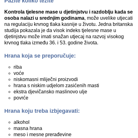
Pazite koliko težite
Kontrola tjelesne mase u djetinjstvu i razdoblju kada se
osoba nalazi u srednjim godinama
, može uvelike utjecati
na regulaciju krvnog tlaka kasnije u životu. Jedna britanska
studija pokazala je da visok indeks tjelesne mase u
djetinjstvu može imati snažan utjecaj na razvoj visokog
krvnog tlaka između 36. i 53. godine života.
Hrana koja se preporučuje:
riba
voće
niskomasni mliječni proizvodi
hrana s niskim udjelom zasićenih masti
ekstra djevičansko maslinovo ulje
povrće
Hrana koju treba izbjegavati:
alkohol
masna hrana
meso i mesne prerađevine