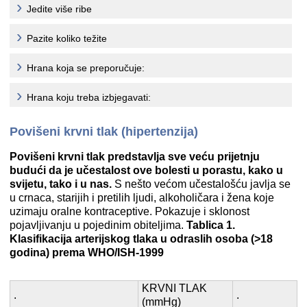
Jedite više ribe
Pazite koliko težite
Hrana koja se preporučuje:
Hrana koju treba izbjegavati:
Povišeni krvni tlak (hipertenzija)
Povišeni krvni tlak predstavlja sve veću prijetnju
budući da je učestalost ove bolesti u porastu, kako u
svijetu, tako i u nas.
S nešto većom učestalošću javlja se
u crnaca, starijih i pretilih ljudi, alkoholičara i žena koje
uzimaju oralne kontraceptive. Pokazuje i sklonost
pojavljivanju u pojedinim obiteljima.
Tablica 1.
Klasifikacija arterijskog tlaka u odraslih osoba (>18
godina) prema WHO/ISH-1999
KRVNI TLAK
.
.
(mmHg)