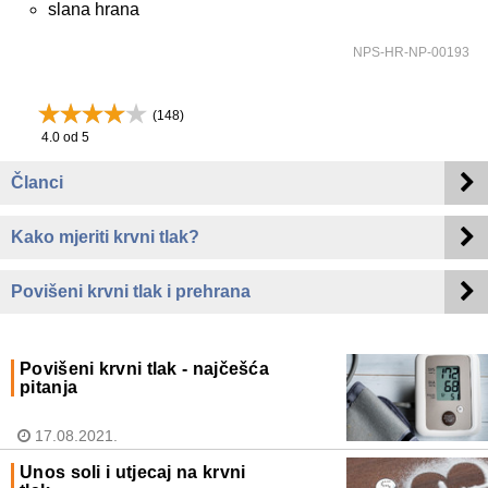
slana hrana
NPS-HR-NP-00193
(
148
)
4.0
od 5
Članci
Kako mjeriti krvni tlak?
Povišeni krvni tlak i prehrana
Povišeni krvni tlak - najčešća
pitanja
17.08.2021.
Unos soli i utjecaj na krvni