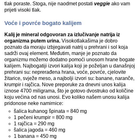
tlak poraste. Stoga, nije naodmet postati
veggie
ako vam
prijeti visoki tlak.
Voće i povrće bogato kalijem
Kalij je mineral odgovoran za izlučivanje natrija iz
organizma putem urina.
Visokotlakašima je dobro
poznato da moraju izbjegavati natrij u prehrani i sol koja
sadrži ovaj element. Međutim, manje je poznato da
organizmu možemo dodatno pomoći unosom hrane bogate
kalijem. Najbogatiji izvori kalija koji je poželjan u današnjoj
prehrani su: neprerađena hrana, voće, povrće, cjelovite
žitarice, svježe meso, a najbolji izvori su: banane, naranče,
krumpir i rajčica. Nove preporuke za dnevni unos kalija
iznose 4700 miligrama, što je gotovo dvostruko od količine
koju većina od nas unosi. Evo koliko našem unosu kalija
pridonose neke namirnice:
šalica kuhanog špinata = 840 mg
1 pečeni krumpir = 800 mg
1 rajčica = 290 mg
šalica jagoda = 460 mg
1 banana = 450 mg