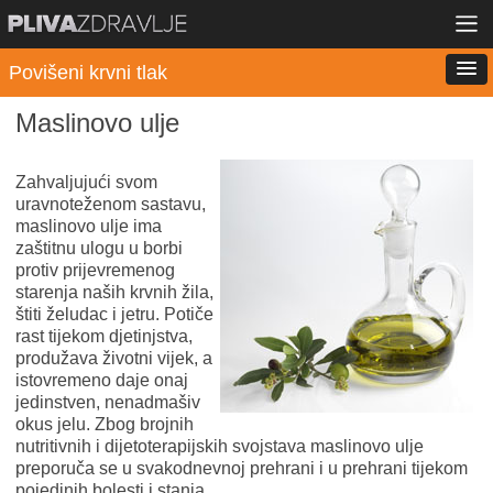
Povišeni krvni tlak
Maslinovo ulje
Zahvaljujući svom
uravnoteženom sastavu,
maslinovo ulje ima
zaštitnu ulogu u borbi
protiv prijevremenog
starenja naših krvnih žila,
štiti želudac i jetru. Potiče
rast tijekom djetinjstva,
produžava životni vijek, a
istovremeno daje onaj
jedinstven, nenadmašiv
okus jelu. Zbog brojnih
nutritivnih i dijetoterapijskih svojstava maslinovo ulje
preporuča se u svakodnevnoj prehrani i u prehrani tijekom
pojedinih bolesti i stanja.