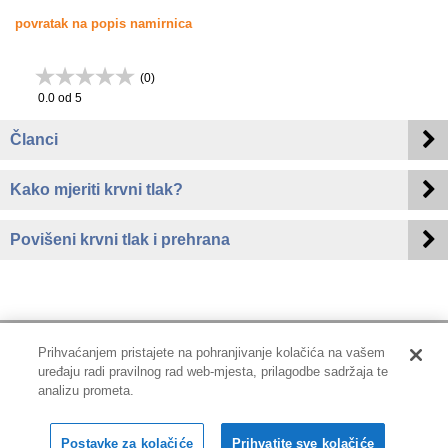
povratak na popis namirnica
(
0
)
0.0
od 5
Članci
Kako mjeriti krvni tlak?
Povišeni krvni tlak i prehrana
Prihvaćanjem pristajete na pohranjivanje kolačića na vašem
uređaju radi pravilnog rad web-mjesta, prilagodbe sadržaja te
Impressum
|
Pravne informacije
|
Zaštita privatnosti i kolačići
analizu prometa.
Copyright © 2001-2026 PLIVAzdravlje
Postavke za kolačiće
Prihvatite sve kolačiće
Sva prava pridržana.