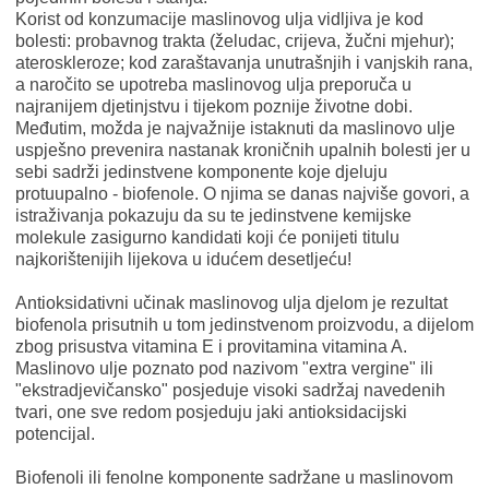
Korist od konzumacije maslinovog ulja vidljiva je kod
bolesti: probavnog trakta (želudac, crijeva, žučni mjehur);
ateroskleroze; kod zaraštavanja unutrašnjih i vanjskih rana,
a naročito se upotreba maslinovog ulja preporuča u
najranijem djetinjstvu i tijekom poznije životne dobi.
Međutim, možda je najvažnije istaknuti da maslinovo ulje
uspješno prevenira nastanak kroničnih upalnih bolesti jer u
sebi sadrži jedinstvene komponente koje djeluju
protuupalno - biofenole. O njima se danas najviše govori, a
istraživanja pokazuju da su te jedinstvene kemijske
molekule zasigurno kandidati koji će ponijeti titulu
najkorištenijih lijekova u idućem desetljeću!
Antioksidativni učinak maslinovog ulja djelom je rezultat
biofenola prisutnih u tom jedinstvenom proizvodu, a dijelom
zbog prisustva vitamina E i provitamina vitamina A.
Maslinovo ulje poznato pod nazivom "extra vergine" ili
"ekstradjevičansko" posjeduje visoki sadržaj navedenih
tvari, one sve redom posjeduju jaki antioksidacijski
potencijal.
Biofenoli ili fenolne komponente sadržane u maslinovom