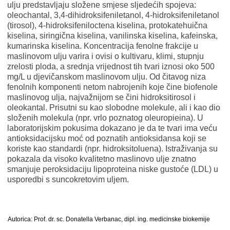
ulju predstavljaju složene smjese sljedećih spojeva:
oleochantal, 3,4-dihidroksifeniletanol, 4-hidroksifeniletanol
(tirosol), 4-hidroksifeniloctena kiselina, protokatehuična
kiselina, siringična kiselina, vanilinska kiselina, kafeinska,
kumarinska kiselina. Koncentracija fenolne frakcije u
maslinovom ulju varira i ovisi o kultivaru, klimi, stupnju
zrelosti ploda, a srednja vrijednost tih tvari iznosi oko 500
mg/L u djevičanskom maslinovom ulju. Od čitavog niza
fenolnih komponenti netom nabrojenih koje čine biofenole
maslinovog ulja, najvažnijom se čini hidroksitirosol i
oleokantal. Prisutni su kao slobodne molekule, ali i kao dio
složenih molekula (npr. vrlo poznatog oleuropieina). U
laboratorijskim pokusima dokazano je da te tvari ima veću
antioksidacijsku moć od poznatih antioksidansa koji se
koriste kao standardi (npr. hidroksitoluena). Istraživanja su
pokazala da visoko kvalitetno maslinovo ulje znatno
smanjuje peroksidaciju lipoproteina niske gustoće (LDL) u
usporedbi s suncokretovim uljem.
Autorica: Prof. dr. sc. Donatella Verbanac, dipl. ing. medicinske biokemije