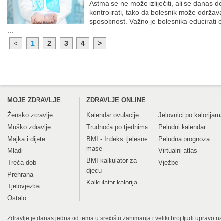
Astma se ne može izliječiti, ali se danas
kontrolirati, tako da bolesnik može održav
sposobnost. Važno je bolesnika educirati o 
...
<
1
2
3
4
>
MOJE ZDRAVLJE
ZDRAVLJE ONLINE
Žensko zdravlje
Kalendar ovulacije
Jelovnici po kalorijam
Muško zdravlje
Trudnoća po tjednima
Peludni kalendar
Majka i dijete
BMI - Indeks tjelesne
Peludna prognoza
mase
Mladi
Virtualni atlas
BMI kalkulator za
Treća dob
Vježbe
djecu
Prehrana
Kalkulator kalorija
Tjelovježba
Ostalo
Zdravlje je danas jedna od tema u središtu zanimanja i veliki broj ljudi upravo na