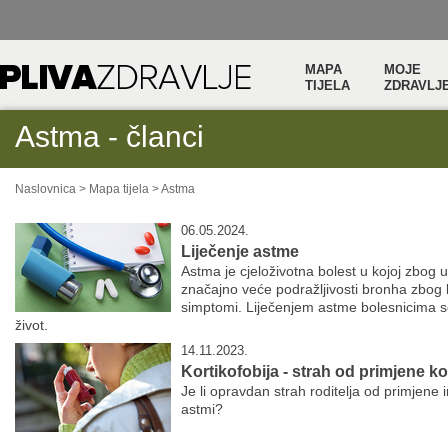
MAPA
MOJE
TIJELA
ZDRAVLJ
Astma - članci
Naslovnica
>
Mapa tijela
>
Astma
06.05.2024.
Liječenje astme
Astma je cjeloživotna bolest u kojoj zbog 
značajno veće podražljivosti bronha zbog ko
simptomi. Liječenjem astme bolesnicima 
život.
14.11.2023.
Kortikofobija - strah od primjene ko
Je li opravdan strah roditelja od primjene i
astmi?