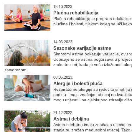
18.10.2023.
Plućna rehabilitacija
Plućna rehabilitacija je program edukacije i
plućima i bolesti, tijekom kojeg se uči ka
14.06.2023.
Sezonske varijacije astme
Simptomi astme pokazuju varijacije, ovisn
Uobičajeno se astma pogoršava u proljeće
zraku te zimi, kada je veća izloženost ale
zatvorenom ...
08.05.2023.
Alergije i bolesti pluća
Respiratorne alergije su redovita smetnja
godinu. Imaju značajan utjecaj na kvalite
mogu utjecati i na cjelokupno zdravlje diš
21.12.2022.
Astma i debljina
Astma i debljina imaju značajan utjecaj na 
stanja te izražen međusobni utjecaj. Tako 