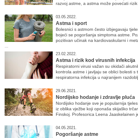
razvoj astme, a astma može povećati rizik od
03.05.2022.
Astma i sport
Bolesnici s astmom često izbjegavaju tjeles
bojeći se pogoršanja simptoma astme. Poz
pozitivan učinak na kardiovaskularni i met
...
23.02.2022.
Astma i rizik kod virusnih infekcija
Respiratorni virusi važan su okidači akutn
kontrola astme i javljaju se oblici bolesti s
respiratorna infekcija u najranijem razdoblju
29.06.2021.
Nordijsko hodanje i zdravlje pluća
Nordijsko hodanje sve je popularnija tjeles
iz oblika vježbe koji oponaša skijaško trča
Finskoj. Profesorica Leena Jaaskelainen je
04.05.2021.
Pogoršanje astme